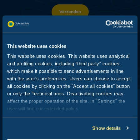
Verzenden
TOEGEWIJDE PROMO'S -
GEGEVENSVERWERKING EN -ANALYSE
Ik ga akkoord
This website uses cookies
This website uses cookies. This website uses analytical
and profiling cookies, including "third party" cookies,
which make it possible to send advertisements in line
with the user's preferences. Users can choose to accept
all cookies by clicking on the "Accept all cookies" button
or only the Technical ones. Deactivating cookies may
affect the proper operation of the site. In "Settings" the
user will find our extended policy.
Club del Sole staat synoniem voor vakanties in de open lucht: 29
Show details
vakantiedorpen op een steenworp afstand van de zee, in de
bergen, langs de kusten van de badplaatsen die symbool staan