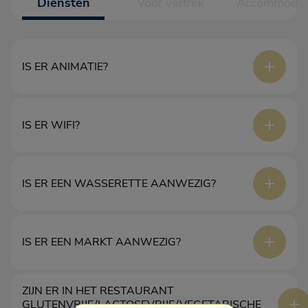
Diensten
Voor vertrek
Accommodat
IS ER ANIMATIE?
We hebben niet het hele seizoen een animatieservice. Er zijn
IS ER WIFI?
evenementen en muzikale voorstellingen gepland.
Wifi is gratis beschikbaar.
IS ER EEN WASSERETTE AANWEZIG?
Ja.
IS ER EEN MARKT AANWEZIG?
ZIJN ER IN HET RESTAURANT
Er is geen interne markt.
GLUTENVRIJE/LACTOSEVRIJE/VEGETARISCHE