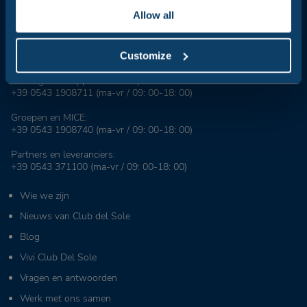
voor de Italiaanse zomer, de meest geliefde in Italië en in de
Allow all
wereld.
Reserveringscentrale:
Customize
+39 0543 24108
Voor agentschappen en touroperators:
+39 0543 1908711
(ma-vr / 09: 00-18: 00)
Groepen en MICE:
+39 0543 1908740
(ma-vr / 09: 00-18: 00)
Partners en leveranciers:
+39 0543 371100
(ma-vr / 09: 00-18: 00)
Wie we zijn
Nieuws van Club del Sole
Blog
Vivi Club Del Sole
Vragen en antwoorden
Werk met ons samen