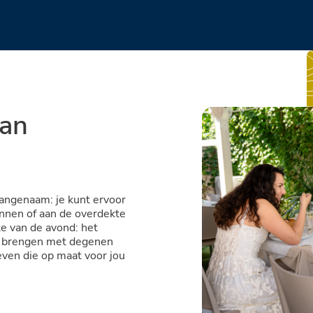
aan
 aangenaam: je kunt ervoor
innen of aan de overdekte
te van de avond: het
 te brengen met degenen
even die op maat voor jou