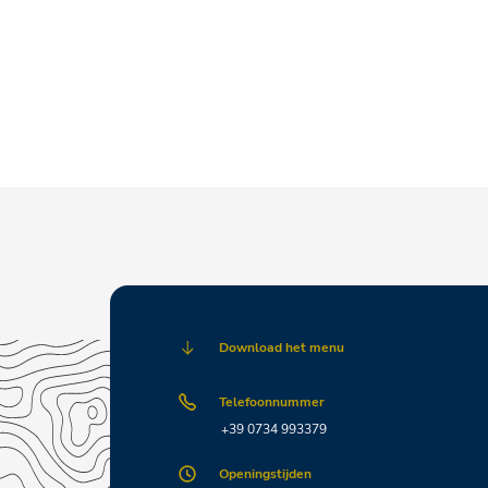
Download het menu
Telefoonnummer
+39 0734 993379
Openingstijden