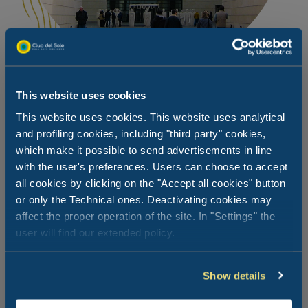
This website uses cookies
Kunst, geschiedenis en wetenschap in
This website uses cookies. This website uses analytical
Rovereto
and profiling cookies, including "third party" cookies,
which make it possible to send advertisements in line
with the user's preferences. Users can choose to accept
Rovereto wordt de stad van vrede, festivals en musea
all cookies by clicking on the "Accept all cookies" button
genoemd. Er is inderdaad geen gebrek aan culturele
mogelijkheden in het gebied, met het Museum voor
or only the Technical ones. Deactivating cookies may
Moderne en Hedendaagse Kunst, het Oorlogsmuseum en
affect the proper operation of the site. In "Settings" the
het Museum voor Wetenschap en Archeologie, of
user will find our extended policy.
evenementen zoals het muziekfestival Settenovecento
en het gerenommeerde Oriente Occidente Dance
Festival. Maar Rovereto heeft ook een historisch centrum
Show details
om te ontdekken.