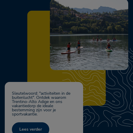
Sleutelwoord: "activiteiten in de
buitenlucht". Ontdek waarom
Trentino-Alto Adige en ons
vakantiedorp de ideale
bestemming zijn voor je
sportvakantie.
Lees verder