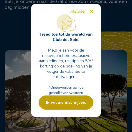
met je kinderen naar de Gallorose Zoo in Cecina, voor een
dag midden in de natuur.
Afsluiten
Treed toe tot de wereld van
Club del Sole!
Meld je aan voor de
nieuwsbrief om exclusieve
aanbiedingen, reistips en 5%*
korting op de boeking van je
volgende vakantie te
ontvangen.
*Onderworpen aan de
gebruiksvoorwaarden
Ik wil me inschrijven.