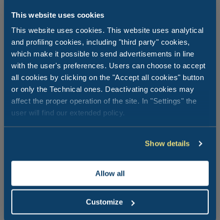
This website uses cookies
This website uses cookies. This website uses analytical
and profiling cookies, including "third party" cookies,
which make it possible to send advertisements in line
Florence in al haar glorie
with the user's preferences. Users can choose to accept
all cookies by clicking on the "Accept all cookies" button
Dat Florence tot de mooiste steden ter wereld behoort,
or only the Technical ones. Deactivating cookies may
is niets nieuws voor ons. Vanuit ons vakantiepark ben je
affect the proper operation of the site. In "Settings" the
binnen een uur en veertig minuten in de Toscaanse
user will find our extended policy.
hoofdstad, waar je de pracht van de Duomo met
Brunelleschi’s koepel, het Piazza della Signoria en de
Ponte Vecchio, de Uffizi- en Accademia-galerijen, de
Show details
Basiliek van Santa Croce en Santa Maria Novella kunt
bewonderen. Het historische centrum van Florence biedt
ook tal van gezellige restaurantjes om lokale
Allow all
specialiteiten te proeven en sfeervolle bars om tussen
alle artistieke hoogtepunten door even te pauzeren.
Customize