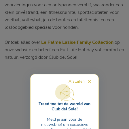
voorzieningen voor een ontspannen verblijf, waaronder een
klein privéstrand, een fitnessruimte, sportfaciliteiten voor
voetbal, volleybal, jeu de boules en tafeltennis, en een
losloopgebied speciaal voor honden.
Ontdek alles over
Le Palme Lazise Family Collection
op
onze website en beleef een Full Life Holiday vol comfort en
natuur, verzorgd door Club del Sole!
Afsluiten
Lees ook...
Treed toe tot de wereld van
Club del Sole!
Meld je aan voor de
nieuwsbrief om exclusieve