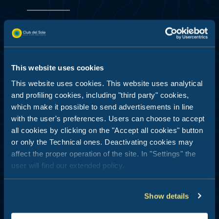
Meld je aan voor de
Newsletter
This website uses cookies
This website uses cookies. This website uses analytical
Ontvang ideeën, suggesties en aanbiedingen
and profiling cookies, including "third party" cookies,
voor je volgende rei
Omdat het altijd een
which make it possible to send advertisements in line
goed moment is om aan vakantie te denken.
with the user's preferences. Users can choose to accept
all cookies by clicking on the "Accept all cookies" button
Door de gegevens te verzenden verklaar ik dat
or only the Technical ones. Deactivating cookies may
ik het
privacybeleid
heb gelezen
affect the proper operation of the site. In "Settings" the
user will find our extended policy.
Show details