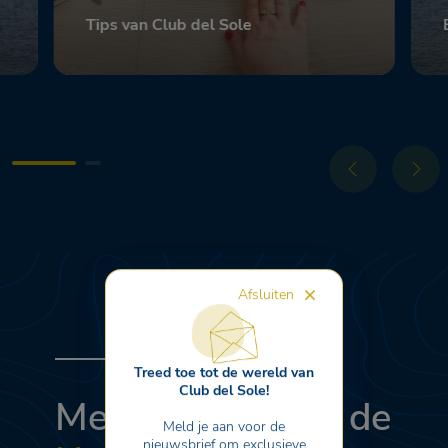
Tips van Club del Sole
Scopri
Afsluiten
Treed toe tot de wereld van
Club del Sole!
Meld je aan voor de
Meld je aan voor de
nieuwsbrief om exclusieve