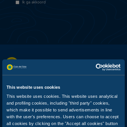
Ik ga akkoord
Club del Sole staat synoniem voor vakanties in de open lucht: 29
vakantiedorpen op een steenworp afstand van de zee, in de
This website uses cookies
bergen, langs de kusten van de badplaatsen die symbool staan
voor de Italiaanse zomer, de meest geliefde in Italië en in de
This website uses cookies. This website uses analytical
wereld.
and profiling cookies, including "third party" cookies,
Reserveringscentrale:
which make it possible to send advertisements in line
+39 0543 24108
with the user's preferences. Users can choose to accept
all cookies by clicking on the "Accept all cookies" button
Voor agentschappen en touroperators: