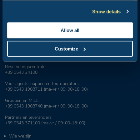
Show details
Allow all
Club del Sole staat synoniem voor vakanties in de open lucht: 29
vakantiedorpen op een steenworp afstand van de zee, in de
bergen, langs de kusten van de badplaatsen die symbool staan
Customize
voor de Italiaanse zomer, de meest geliefde in Italië en in de
wereld.
Reserveringscentrale:
+39 0543 24108
Voor agentschappen en touroperators:
+39 0543 1908711
(ma-vr / 09: 00-18: 00)
Groepen en MICE:
+39 0543 1908740
(ma-vr / 09: 00-18: 00)
Partners en leveranciers:
+39 0543 371100
(ma-vr / 09: 00-18: 00)
Wie we zijn