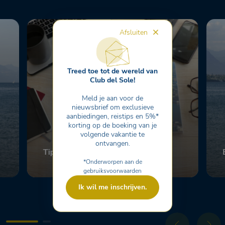
Afsluiten
Treed toe tot de wereld van
Club del Sole!
Meld je aan voor de
nieuwsbrief om exclusieve
aanbiedingen, reistips en 5%*
korting op de boeking van je
volgende vakantie te
ontvangen.
Tips van Club del Sole
Scopri
*Onderworpen aan de
gebruiksvoorwaarden
Ik wil me inschrijven.