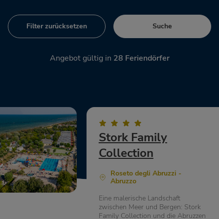
Filter zurücksetzen
Suche
Angebot gültig in
28
Feriendörfer
Stork Family
Collection
Roseto degli Abruzzi -
Abruzzo
Eine malerische Landschaft
zwischen Meer und Bergen: Stork
Family Collection und die Abruzzen