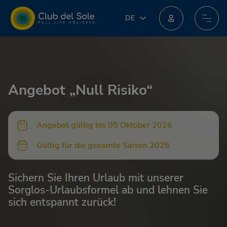
DE
DE
IT
Machen Sie beim neuen Treueprogramm mit: Sie könnten unglaubliche Preise erhalten!
EN
FR
PL
Angebot „Null Risiko“
NL
Angebot gültig bis 05 Oktober 2026
Gültig für die gesamte Saison 2026
Sichern Sie Ihren Urlaub mit unserer
Sorglos-Urlaubsformel ab und lehnen Sie
sich entspannt zurück!