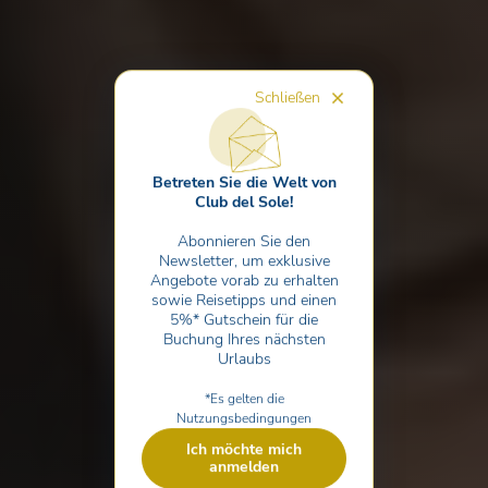
Schließen
Betreten Sie die Welt von
Club del Sole!
Abonnieren Sie den
Newsletter, um exklusive
Angebote vorab zu erhalten
sowie Reisetipps und einen
5%* Gutschein für die
Buchung Ihres nächsten
Urlaubs
*Es gelten die
Nutzungsbedingungen
Ich möchte mich
anmelden