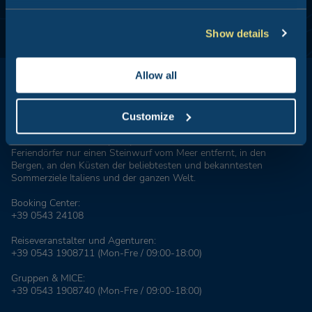
Show details
Allow all
Customize
Club del Sole ist ein Synonym für Urlaub im Freien: 29
Feriendörfer nur einen Steinwurf vom Meer entfernt, in den
Bergen, an den Küsten der beliebtesten und bekanntesten
Sommerziele Italiens und der ganzen Welt.
Booking Center:
+39 0543 24108
Reiseveranstalter und Agenturen:
+39 0543 1908711
(Mon-Fre / 09:00-18:00)
Gruppen & MICE:
+39 0543 1908740
(Mon-Fre / 09:00-18:00)