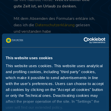
gute Zeit ist, an Urlaub zu denken.
Mit dem Absenden des Formulars erkläre ich,
dass ich die
Datenschutzerklärung
gelesen
und verstanden habe
This website uses cookies
This website uses cookies. This website uses analytical
Einreichen
and profiling cookies, including "third party" cookies,
which make it possible to send advertisements in line
with the user's preferences. Users can choose to accept
DEDIZIERTE ANGEBOTE - PROFILING UND
DATENANALYSE
all cookies by clicking on the "Accept all cookies" button
Ich stimme zu
or only the Technical ones. Deactivating cookies may
affect the proper operation of the site. In "Settings" the
user will find our extended policy.