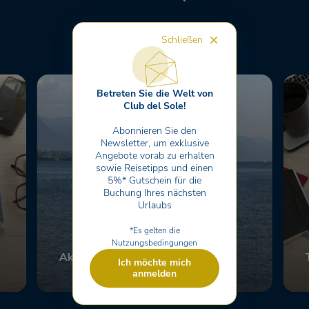
Schließen
Betreten Sie die Welt von
Club del Sole!
Abonnieren Sie den
Newsletter, um exklusive
Angebote vorab zu erhalten
sowie Reisetipps und einen
5%* Gutschein für die
Buchung Ihres nächsten
Urlaubs
*Es gelten die
Nutzungsbedingungen
Aktivitäten
Ich möchte mich
Scopri
anmelden