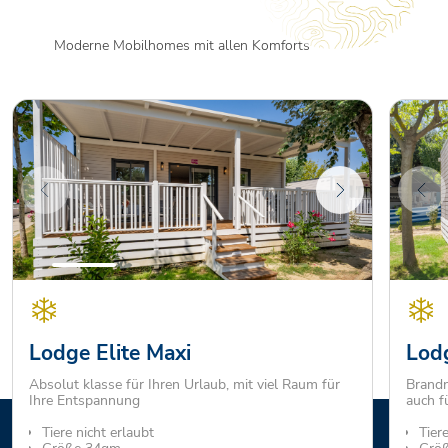
Moderne Mobilhomes mit allen Komforts
Lodge Elite Maxi
Lodg
Absolut klasse für Ihren Urlaub, mit viel Raum für
Brandn
Ihre Entspannung
auch f
Tiere nicht erlaubt
Tier