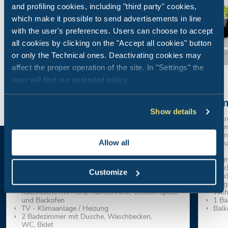
and profiling cookies, including "third party" cookies,
which make it possible to send advertisements in line
with the user's preferences. Users can choose to accept
all cookies by clicking on the "Accept all cookies" button
or only the Technical ones. Deactivating cookies may
affect the proper operation of the site. In "Settings" the
user will find our extended policy.
Wohnung Superior
Com
Show details
Brandneue Wohnungen in einer bequemen Lage
Ganz r
neben allen Dienstleistungen
Dreiz
Außena
Allow all
Tiere nicht erlaubt
Ferien
Größe 74qm - Veranda 18 qm
1 Doppelzimmer
60 m
1 Zimmer mit 2 Einzelbetten
1 Sc
Customize
Wohnzimmer; 1 Doppelschlafsofa im
1 Sc
Wohnzimmer
Etag
Kochnische mit Herd, Kühlschrank, Geschirrspüler
Wohn
und Backofen
1 Ba
TV - Klimaanlage / Heizung
Balk
2 Badezimmer mit Dusche, Waschbecken,
WC, Bidet