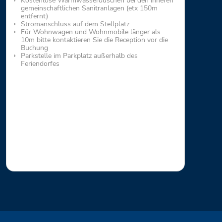
Kostenlose Warmwasserduschen bei den inneren
gemeinschaftlichen Sanitranlagen (etx 150m
entfernt)
Stromanschluss auf dem Stellplatz
Für Wohnwagen und Wohnmobile länger als
10m bitte kontaktieren Sie die Reception vor die
Buchung
Parkstelle im Parkplatz außerhalb des
Feriendorfes