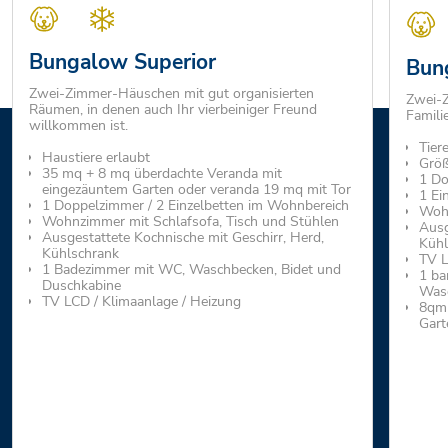
Bungalow Superior
Bun
Zwei-Zimmer-Häuschen mit gut organisierten
Zwei-Z
Räumen, in denen auch Ihr vierbeiniger Freund
Famili
willkommen ist.
Tier
Haustiere erlaubt
Grö
35 mq + 8 mq überdachte Veranda mit
1 Do
eingezäuntem Garten oder veranda 19 mq mit Tor
1 Ei
1 Doppelzimmer / 2 Einzelbetten im Wohnbereich
Wohn
Wohnzimmer mit Schlafsofa, Tisch und Stühlen
Ausg
Ausgestattete Kochnische mit Geschirr, Herd,
Kühl
Kühlschrank
TV L
1 Badezimmer mit WC, Waschbecken, Bidet und
1 ba
Duschkabine
Was
TV LCD / Klimaanlage / Heizung
8qm 
Gart