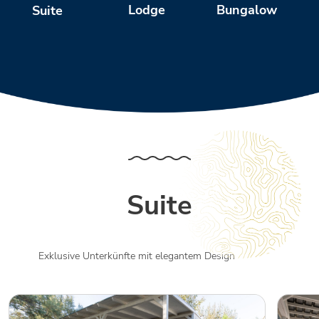
Bungalow
W
Lodge
Suite
Suite
Exklusive Unterkünfte mit elegantem Design