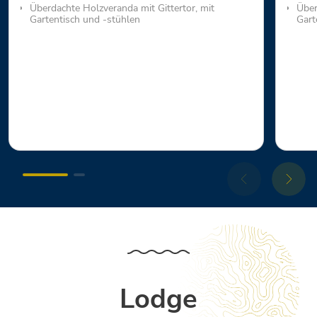
Überdachte Holzveranda mit Gittertor, mit
Über
Gartentisch und -stühlen
Gart
Lodge