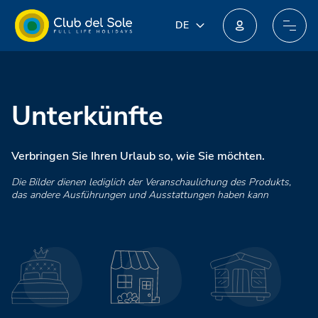
DE
DE
IT
Machen Sie beim neuen Treueprogramm mit: Sie könnten unglaubliche Preise erhalten!
EN
FR
PL
Unterkünfte
NL
Verbringen Sie Ihren Urlaub so, wie Sie möchten.
Die Bilder dienen lediglich der Veranschaulichung des Produkts,
das andere Ausführungen und Ausstattungen haben kann