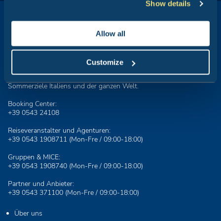
Show details
Allow all
Club del Sole ist ein Synonym für Urlaub im Freien: 29
Customize
Feriendörfer nur einen Steinwurf vom Meer entfernt, in den
Bergen, an den Küsten der beliebtesten und bekanntesten
Sommerziele Italiens und der ganzen Welt.
Booking Center:
+39 0543 24108
Reiseveranstalter und Agenturen:
+39 0543 1908711
(Mon-Fre / 09:00-18:00)
Gruppen & MICE:
+39 0543 1908740
(Mon-Fre / 09:00-18:00)
Partner und Anbieter:
+39 0543 371100
(Mon-Fre / 09:00-18:00)
Über uns