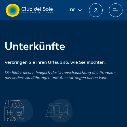
DE
DE
IT
Machen Sie beim neuen Treueprogramm mit: Sie könnten unglaubliche Preise erhalten!
EN
FR
PL
Unterkünfte
NL
Verbringen Sie Ihren Urlaub so, wie Sie möchten.
Die Bilder dienen lediglich der Veranschaulichung des Produkts,
das andere Ausführungen und Ausstattungen haben kann