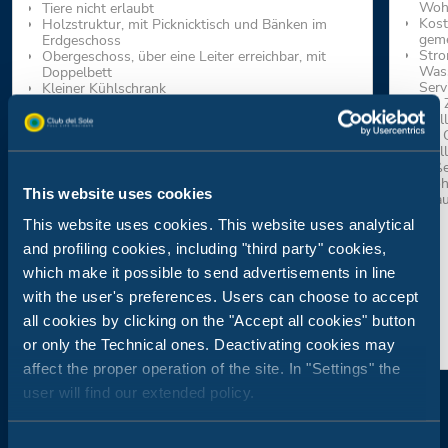
Woh
Tiere nicht erlaubt
Kost
Holzstruktur, mit Picknicktisch und Bänken im
geme
Erdgeschoss
Stro
Obergeschoss, über eine Leiter erreichbar, mit
Wass
Doppelbett
Serv
Kleiner Kühlschrank
Für 
Keine Kochnische und kein Wasseranschluss
Stel
Maximale Kapazität bis zu 2 Erwachsene.
der 
Stel
auße
Wohn
This website uses cookies
erla
This website uses cookies. This website uses analytical
and profiling cookies, including "third party" cookies,
which make it possible to send advertisements in line
with the user's preferences. Users can choose to accept
all cookies by clicking on the "Accept all cookies" button
or only the Technical ones. Deactivating cookies may
affect the proper operation of the site. In "Settings" the
user will find our extended policy.