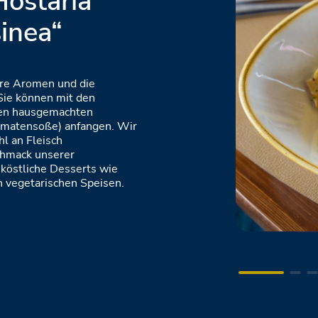
ostaria
sinea“
are Aromen und die
Sie können mit den
 den hausgemachten
Tomatensoße) anfangen. Wir
l an Fleisch
chmack unserer
köstliche Desserts wie
 vegetarischen Speisen.