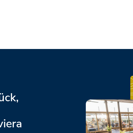
ück,
viera