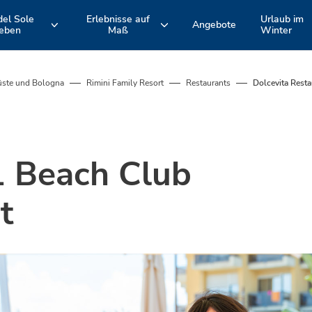
del Sole
Erlebnisse auf
Urlaub im
Angebote
leben
Maß
Winter
ie
Hotel Formel
Schwimmbäder
EMILIA ROMAGNA
TOSKANA
Romagna-
Süd- und
Adriaküste
Nordküste
üste und Bologna
Rimini Family Resort
Restaurants
Dolcevita Resta
und
Aktive Erlebnisse und Fahrradtouren
Unsere Unterkünfte
Bologna
ungen
Spina Adventures
Strände
1 Beach Club
Animation
t
Restaurants