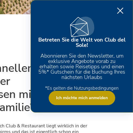
Betreten Sie die Welt von Club del
Sole!
Abonnieren Sie den Newsletter, um
exklusive Angebote vorab zu
hnellen
erhalten sowie Reisetipps und einen
5%* Gutschein für die Buchung Ihres
er
nächsten Urlaubs
*Es gelten die Nutzungsbedingungen
sen mit der
Ich möchte mich anmelden
amilie?
h Club & Restaurant liegt wirklich in der
rms und das ist eigentlich schon ein