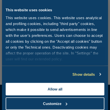
This website uses cookies
Vielleicht eine Strandtennis-Partie?
This website uses cookies. This website uses analytical
and profiling cookies, including "third party" cookies,
which make it possible to send advertisements in line
Unter den zahlreichen möglichen Sportarten ist eine ganz
besonders mit der Riviera Romagnola verbunden:
with the user's preferences. Users can choose to accept
Strandtennis mit „Racchettoni“. Diese besondere Art von
all cookies by clicking on the "Accept all cookies" button
Strandtennis ist typisch für die Romagna: Es sind
or only the Technical ones. Deactivating cookies may
spannende Spiele mit speziellen Schlägern auf einem
affect the proper operation of the site. In "Settings" the
Beachvolley-Feld mit einem niedrigeren Netz. Mit den
user will find our extended policy.
Jahren ist dies eine immer beliebtere Sportart geworden.
Ein Versuch macht Spaß!
Show details
Allow all
Customize