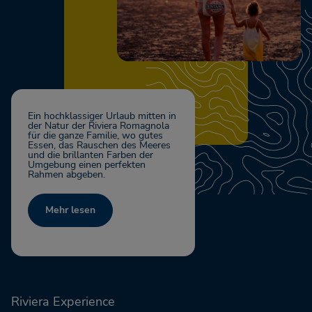
Ein hochklassiger Urlaub mitten in
der Natur der Riviera Romagnola
für die ganze Familie, wo gutes
Essen, das Rauschen des Meeres
und die brillanten Farben der
Umgebung einen perfekten
Rahmen abgeben.
Mehr lesen
Riviera Experience