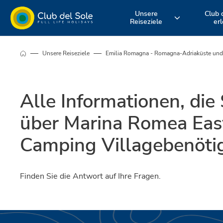
Unsere
Club 
Reiseziele
er
Erleben Sie
Wo möchten Sie
Entdecken S
Unsere Reiseziele
Emilia Romagna - Romagna-Adriaküste un
einen Urlaub
im Urlaub
unsere
Alle Informationen, die 
ganz nach Ihren
hinfahren?
Serviceleist
über Marina Romea Eas
Vorstellungen
Camping Villagebenöti
Finden Sie die Antwort auf Ihre Fragen.