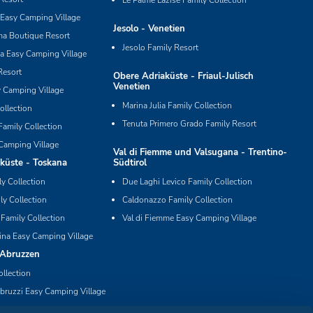
Le Palme Lazise Family Collection
Easy Camping Village
Jesolo - Venetien
ma Boutique Resort
Jesolo Family Resort
ia Easy Camping Village
Resort
Obere Adriaküste - Friaul-Julisch
Venetien
y Camping Village
Marina Julia Family Collection
ollection
Tenuta Primero Grado Family Resort
Family Collection
Camping Village
Val di Fiemme und Valsugana - Trentino-
küste - Toskana
Südtirol
ly Collection
Due Laghi Levico Family Collection
ly Collection
Caldonazzo Family Collection
 Family Collection
Val di Fiemme Easy Camping Village
ina Easy Camping Village
 Abruzzen
ollection
bruzzi Easy Camping Village