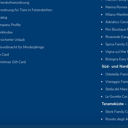
riendorfverordnung
Marina Romea 
rordnung für Tiere in Feriendörfern
Milano Maritti
talog
Adriatico Cerv
mpany Profile
Pini Boutique 
hikkodex
Rivaverde Eas
rsicherter Urlaub
Spina Family C
isvollmacht für Minderjährige
Vigna sul Mar 
p Card
Bologna Easy 
ristmas Gift Card
Süd- und Nord
Orbetello Fami
Viareggio Fami
Stella del Mare
Le Gorette Cec
Teramoküste -
Stork Family C
Roseto degli A