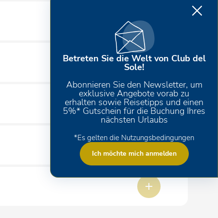
tung für Kinder und Erwachsene, aber auch abendliche
Betreten Sie die Welt von Club del
Sole!
Abonnieren Sie den Newsletter, um
exklusive Angebote vorab zu
erhalten sowie Reisetipps und einen
5%* Gutschein für die Buchung Ihres
nächsten Urlaubs
*Es gelten die Nutzungsbedingungen
riffen, können aber in unserem Supermarkt gekauft
Ich möchte mich anmelden
sen (nur wenn vorgesehen).