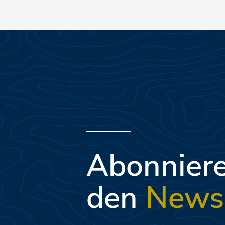
Variationen im Menü sind möglich; bitte geben Sie Änd
Abonniere
den
Newsl