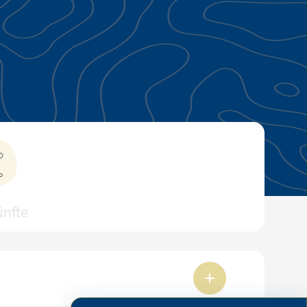
ünfte