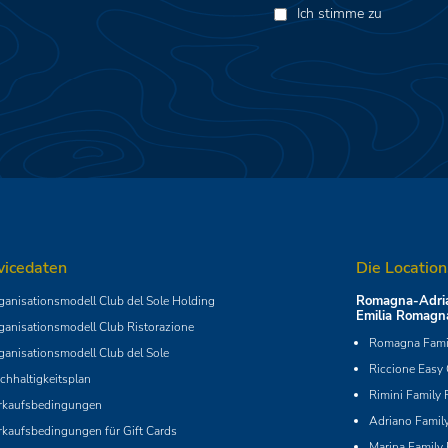
Ich stimme zu
vicedaten
Die Location
Romagna-Adria
ganisationsmodell Club del Sole Holding
Emilia Romagn
ganisationsmodell Club Ristorazione
Romagna Famil
ganisationsmodell Club del Sole
Riccione Easy
chhaltigkeitsplan
Rimini Family 
rkaufsbedingungen
Adriano Family
rkaufsbedingungen für Gift Cards
Marina Family 