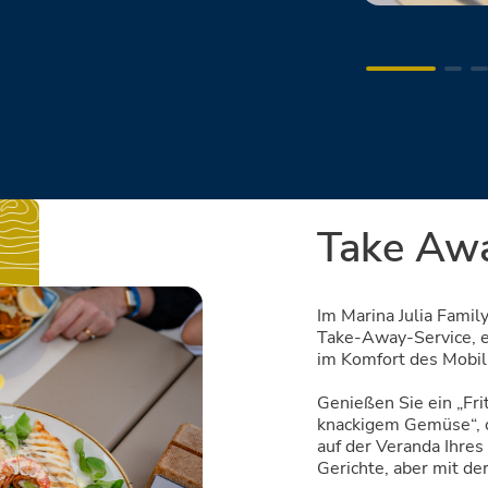
Take Aw
Im Marina Julia Famil
Take-Away-Service, e
im Komfort des Mobi
Genießen Sie ein „Fri
knackigem Gemüse“, od
auf der Veranda Ihres
Gerichte, aber mit de