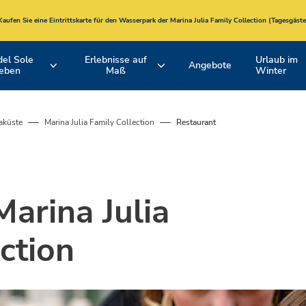
Kaufen Sie eine Eintrittskarte für den
Wasserpark
der
Marina Julia Family Collection
(Tagesgäste
del Sole
Erlebnisse auf
Urlaub im
Angebote
leben
Maß
Winter
ie
Hotel Formel
Schwimmbäder
EMILIA ROMAGNA
TOSKANA
Romagna-
Süd- und
Adriaküste
Nordküste
iaküste
Marina Julia Family Collection
Restaurant
und
Aktive Erlebnisse und Fahrradtouren
Unsere Unterkünfte
Bologna
ungen
Spina Adventures
Strände
arina Julia
Animation
ction
Restaurants