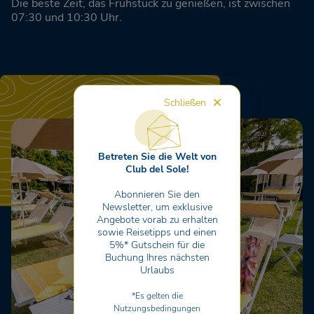
Die beste Zeit, das Frühstück zu genießen, ist zwischen
07:30 und 10:30 Uhr.
Schließen
Betreten Sie die Welt von
Club del Sole!
Abonnieren Sie den
Newsletter, um exklusive
Angebote vorab zu erhalten
sowie Reisetipps und einen
5%* Gutschein für die
Buchung Ihres nächsten
Urlaubs
*Es gelten die
Nutzungsbedingungen