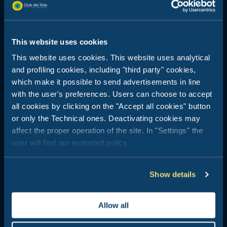
This website uses cookies
This website uses cookies. This website uses analytical
Welche Art von Urlaub
and profiling cookies, including "third party" cookies,
wünschen Sie sich?
which make it possible to send advertisements in line
with the user's preferences. Users can choose to accept
all cookies by clicking on the "Accept all cookies" button
Lassen Sie sich inspirieren: Der perfekte
or only the Technical ones. Deactivating cookies may
Urlaub wartet auf Sie!
affect the proper operation of the site. In "Settings" the
user will find our extended policy.
Relax & Romantik
Show details
Allow all