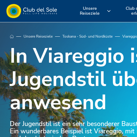
Unsere
Club 
Reiseziele
er
Erleben Sie
Wo möchten Sie
Entdecken S
Unsere Reiseziele
Toskana - Süd- und Nordküste
Viareggi
einen Urlaub
im Urlaub
unsere
In Viareggio i
ganz nach Ihren
hinfahren?
Serviceleist
Jugendstil üb
Vorstellungen
anwesend
Der Jugendstil ist ein sehr besonderer Baus
Ein wunderbares Beispiel ist Viareggio, mi