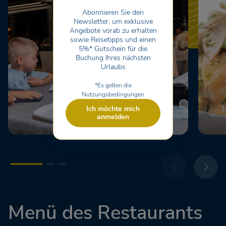
Abonnieren Sie den
Newsletter, um exklusive
Angebote vorab zu erhalten
sowie Reisetipps und einen
5%* Gutschein für die
Buchung Ihres nächsten
Urlaubs
*Es gelten die
Nutzungsbedingungen
Ich möchte mich
anmelden
Menü des Restaurants