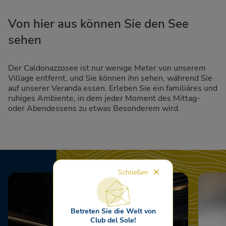
Von hier aus können Sie den See
sehen
Der Caldonazzosee ist nur wenige Meter von unserem
Village entfernt, und Sie können ihn sehen, während Sie
auf unserer Veranda essen. Erleben Sie ein familiäres und
ruhiges Ambiente, in dem jeder Moment des Mittag-
oder Abendessens zu etwas Besonderem wird.
Schließen
Betreten Sie die Welt von
Club del Sole!