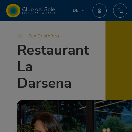
DE
DE
IT
EN
FR
San Cristoforo
PL
Restaurant
NL
La
Darsena