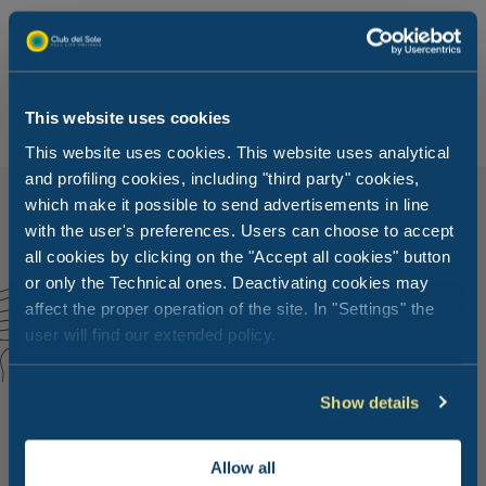
Öffnungszeiten Take Away
Mittagessen: von 12:00 bis 14:30
Abendessen: von 18:30 bis 22:30
This website uses cookies
This website uses cookies. This website uses analytical
and profiling cookies, including "third party" cookies,
which make it possible to send advertisements in line
with the user's preferences. Users can choose to accept
all cookies by clicking on the "Accept all cookies" button
Öffnungszeit
or only the Technical ones. Deactivating cookies may
Mittagessen: von 12:00 bis 14:30 / Abendessen: von 18:30
affect the proper operation of the site. In "Settings" the
bis 23:30
user will find our extended policy.
Show details
Allow all