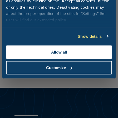
all cookies by clicking on the "Accept all cookies" button
or only the Technical ones. Deactivating cookies may
Strand Lido di Caldonazzo
affect the proper operation of the site. In "Settings" the
user will find our extended policy.
Knapp 5 Autominuten von unserem Village entfernt,
finden Sie den Lido di Caldonazzo, einen Sandstrand mit
Meer-Effekt mit Liegestühlen und Sonnenschirmen zum
Show details
Mieten sowie einem Snackbar/Restaurant-Service, der
sich lohnt. Wenn Ihnen bestens ausgestattete Strände im
Riviera-Stil gefallen, ist das hier der richtige Platz für Sie.
Allow all
Customize