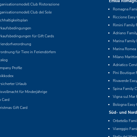
Emilia Romagn
ganisationsmodell Club Ristorazione
Romagna Famil
ganisationsmodell Club del Sole
Riccione Easy
chhaltigkeitsplan
Rimini Family 
rkaufsbedingungen
Adriano Family
rkaufsbedingungen für Gift Cards
Marina Family 
riendorfverordnung
Marina Romea 
rordnung für Tiere in Feriendörfern
Milano Maritti
talog
Adriatico Cerv
mpany Profile
Pini Boutique 
hikkodex
Rivaverde Eas
rsicherter Urlaub
Spina Family C
isvollmacht für Minderjährige
Vigna sul Mar 
p Card
Bologna Easy 
ristmas Gift Card
Süd- und Nord
Orbetello Fami
Viareggio Fami
Stella del Mare