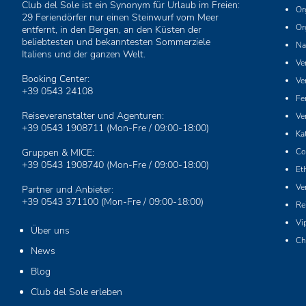
Club del Sole ist ein Synonym für Urlaub im Freien:
Or
29 Feriendörfer nur einen Steinwurf vom Meer
Or
entfernt, in den Bergen, an den Küsten der
beliebtesten und bekanntesten Sommerziele
Na
Italiens und der ganzen Welt.
Ve
Booking Center:
Ve
+39 0543 24108
Fe
Reiseveranstalter und Agenturen:
Ve
+39 0543 1908711
(Mon-Fre / 09:00-18:00)
Ka
Gruppen & MICE:
Co
+39 0543 1908740
(Mon-Fre / 09:00-18:00)
Et
Ve
Partner und Anbieter:
+39 0543 371100
(Mon-Fre / 09:00-18:00)
Re
Vi
Über uns
Ch
News
Blog
Club del Sole erleben