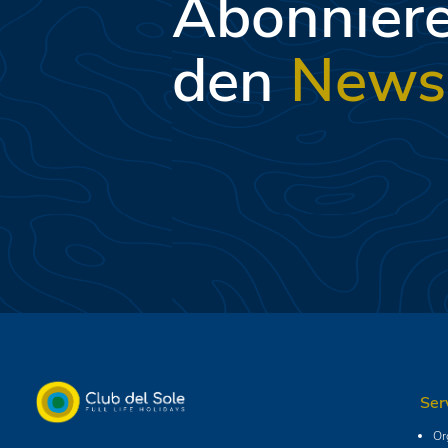
Abonniere
den
Newsl
Ser
Or