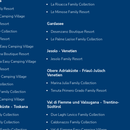
a
La Risacca Family Collection
y Resort
Le Mimose Family Resort
 Camping Village
Gardasee
Resort
 Collection
Desenzano Boutique Resort
Resort
Le Palme Lazise Family Collection
Easy Camping Village
Jesolo - Venetien
ma Boutique Resort
Jesolo Family Resort
ia Easy Camping Village
Resort
Obere Adriaküste - Friaul-Julisch
Venetien
y Camping Village
Marina Julia Family Collection
ollection
Tenuta Primero Grado Family Resort
Family Collection
Camping Village
Val di Fiemme und Valsugana - Trentino-
küste - Toskana
Südtirol
ly Collection
Due Laghi Levico Family Collection
ly Collection
Caldonazzo Family Collection
 Family Collection
Val di Fiemme Easy Camping Village