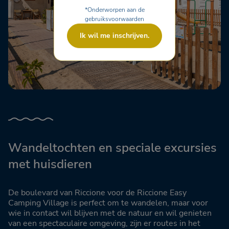
*Onderworpen aan de
gebruiksvoorwaarden
Ik wil me inschrijven.
Wandeltochten en speciale excursies
met huisdieren
De boulevard van Riccione voor de Riccione Easy
Camping Village is perfect om te wandelen, maar voor
wie in contact wil blijven met de natuur en wil genieten
van een spectaculaire omgeving, zijn er routes in het