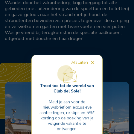
Wandel door het vakantiedorp, krijg toegang tot alle
gebieden (met uitzondering van de speeltuin en toiletten)
en ga zorgeloos naar het strand met je hond: de
strandtenten bevinden zich precies tegenover de camping
en verwelkomen gasten met twee voeten en vier poten.
Was je vriend bij terugkomst in de speciale badkuipen,
uitgerust met douche en haardroger.
Afsluiten
Treed toe tot de wereld van
Club del Sole!
Meld je aan voor de
nieuwsbrief om exclusieve
aanbiedingen, reistips en 5%*
korting op de boeking van je
volgende vakantie te
ontvangen.