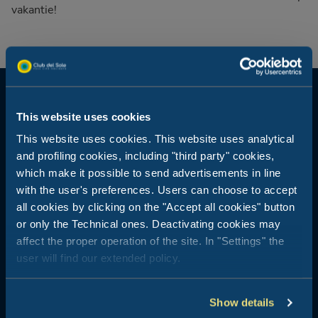
vakantie!
This website uses cookies
This website uses cookies. This website uses analytical
and profiling cookies, including "third party" cookies,
Wat voor soort vakantie zoek
which make it possible to send advertisements in line
je?
with the user's preferences. Users can choose to accept
all cookies by clicking on the "Accept all cookies" button
or only the Technical ones. Deactivating cookies may
Laat je inspireren: het perfecte verblijf wacht
affect the proper operation of the site. In "Settings" the
user will find our extended policy.
op jou!
Show details
Hier hoor je bij de familie