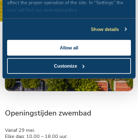
affect the proper operation of the site. In "Settings" the
user will find our extended policy.
Show details
Allow all
Customize
Openingstijden zwembad
Vanaf 29 mei.
Elke dag: 10.00 – 18.00 uur.