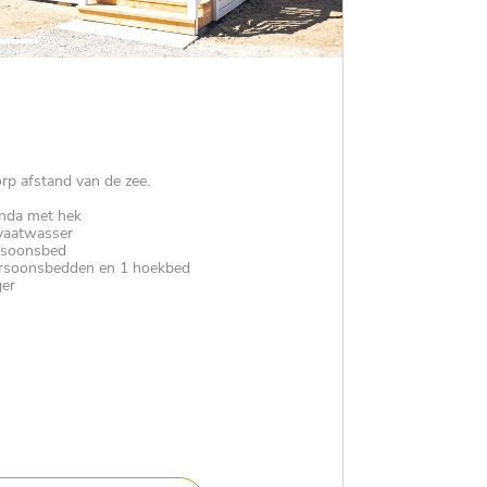
rp afstand van de zee.
anda met hek
 vaatwasser
rsoonsbed
ersoonsbedden en 1 hoekbed
ger