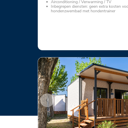
Airconditioning / Verwarming / TV
Inbegrepen diensten: geen extra kosten vo
hondenzwembad met hondentrainer