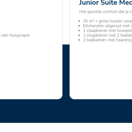
Junior Suite Me
Het gewilde comfort dat je n
35 m² + grote houten ver
Kitchenette uitgerust met
1 slaapkamer met tweepe
 een hoogslaper
1 slaapkamer met 2 bedden
2 badkamers met haardro