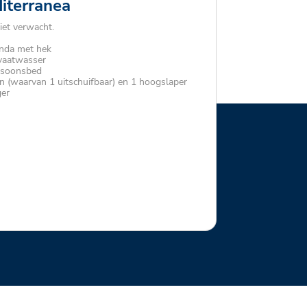
diterranea
iet verwacht.
anda met hek
 vaatwasser
rsoonsbed
 (waarvan 1 uitschuifbaar) en 1 hoogslaper
ger