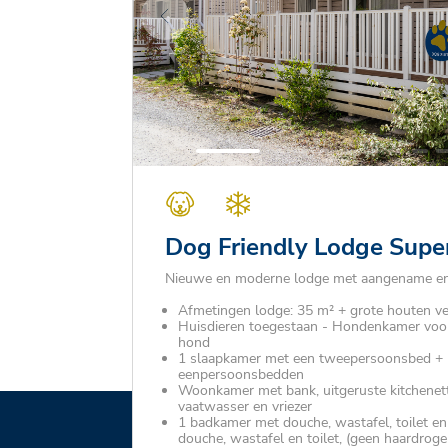
Dog Friendly Lodge Super
Nieuwe en moderne lodge met aangename en 
Afmetingen lodge: 35 m² + grote houten v
Huisdieren toegestaan - Hondenkamer voor 
hond
1 slaapkamer met een tweepersoonsbed + 
eenpersoonsbedden
Woonkamer met bank, uitgeruste kitchenett
vaatwasser en vriezer
1 badkamer met douche, wastafel, toilet e
douche, wastafel en toilet, (geen haardroge