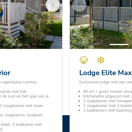
ior
Lodge Elite Max
eigentijdse ruimtes
Exclusieve lodge met een verz
eranda met hek
40 m² + grote houten ver
de rust en het spel van je
Kitchenette uitgerust met
1 slaapkamer met tweepe
1 slaapkamer met twee
1 slaapkamer met 2 bedden
2 badkamers met haardro
e, magnetron, koelkast,
n bidet; 1 badkamer met
r)