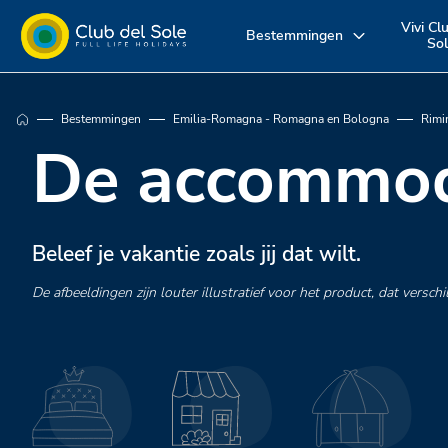
Vivi Cl
Bestemmingen
So
Beleef uw
Waar wil je op
Ontdek onz
Bestemmingen
Emilia-Romagna - Romagna en Bologna
Rimi
vakantie zoals u
vakantie
diensten
De accommod
dat wilt
naartoe?
Beleef je vakantie zoals jij dat wilt.
De afbeeldingen zijn louter illustratief voor het product, dat versc