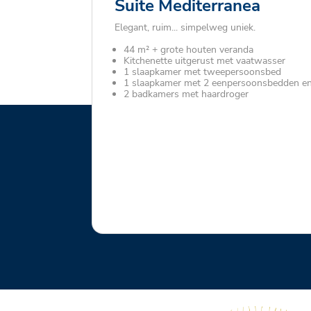
Suite Mediterranea
Elegant, ruim... simpelweg uniek.
44 m² + grote houten veranda
Kitchenette uitgerust met vaatwasser
1 slaapkamer met tweepersoonsbed
1 slaapkamer met 2 eenpersoonsbedden en
2 badkamers met haardroger