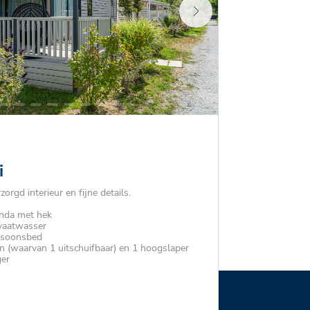
i
orgd interieur en fijne details.
anda met hek
 vaatwasser
rsoonsbed
 (waarvan 1 uitschuifbaar) en 1 hoogslaper
ger