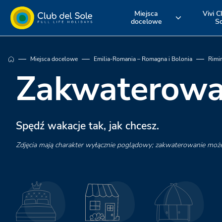
Miejsca
Vivi C
docelowe
S
Żyj swoim
Gdzie chcesz
Odkryj nasz
Miejsca docelowe
Emilia-Romania – Romagna i Bolonia
Rimin
urlopem z Club
pojechać na
usługi
Zakwaterowa
del Sole
wakacje?
Spędź wakacje tak, jak chcesz.
Zdjęcia mają charakter wyłącznie poglądowy; zakwaterowanie moż