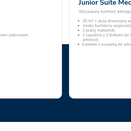
Junior Suite Me
Wyszukany komfort, którego 
35 m² + duża drewniana w
Aneks kuchenny wyposaż
1 pokój małżeński
óżkiem piętrowym
1 sypialnia z 2 łóżkami (
antresoli
Łazienki z suszarką do wł