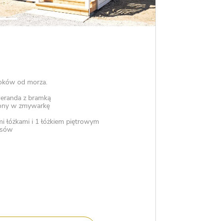
oków od morza.
eranda z bramką
ony w zmywarkę
mi łóżkami i 1 łóżkiem piętrowym
osów