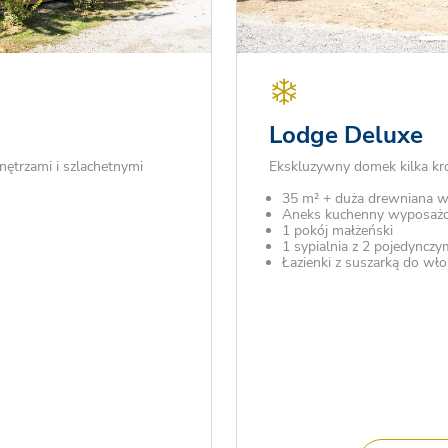
Lodge Deluxe
ętrzami i szlachetnymi
Ekskluzywny domek kilka kr
35 m² + duża drewniana w
Aneks kuchenny wyposaż
1 pokój małżeński
1 sypialnia z 2 pojedynczy
Łazienki z suszarką do wł