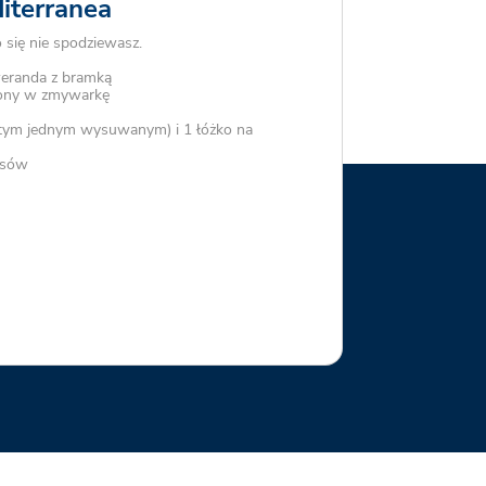
diterranea
się nie spodziewasz.
eranda z bramką
ony w zmywarkę
w tym jednym wysuwanym) i 1 łóżko na
osów