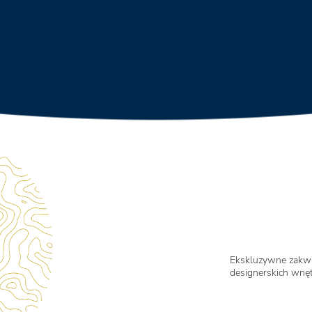
Ekskluzywne zakwa
designerskich wnę