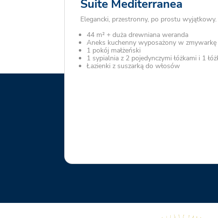
Suite Mediterranea
Elegancki, przestronny, po prostu wyjątkowy.
44 m² + duża drewniana weranda
Aneks kuchenny wyposażony w zmywarkę
1 pokój małżeński
1 sypialnia z 2 pojedynczymi łóżkami i 1 ł
Łazienki z suszarką do włosów