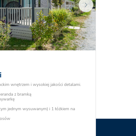
i
kim wnętrzem i wysokiej jakości detalami.
eranda z bramką
mywarkę
w tym jednym wysuwanym) i 1 łóżkiem na
włosów