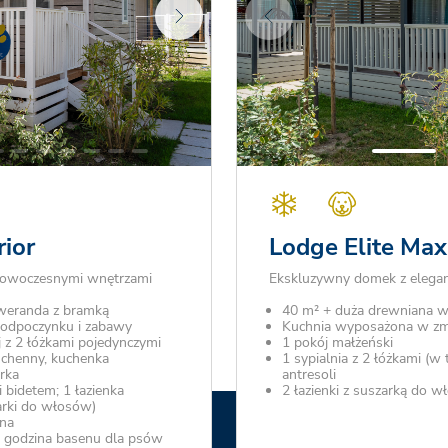
ior
Lodge Elite Max
nowoczesnymi wnętrzami
Ekskluzywny domek z eleganc
weranda z bramką
40 m² + duża drewniana w
o odpoczynku i zabawy
Kuchnia wyposażona w z
z 2 łóżkami pojedynczymi
1 pokój małżeński
uchenny, kuchenka
1 sypialnia z 2 łóżkami (
rka
antresoli
i bidetem; 1 łazienka
2 łazienki z suszarką do 
arki do włosów)
rna
 1 godzina basenu dla psów