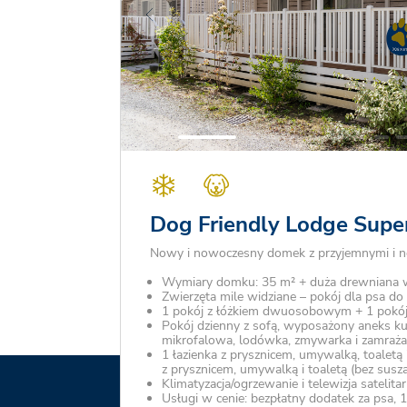
Dog Friendly Lodge Super
Nowy i nowoczesny domek z przyjemnymi i 
Wymiary domku: 35 m² + duża drewniana 
Zwierzęta mile widziane – pokój dla psa d
1 pokój z łóżkiem dwuosobowym + 1 pokój 
Pokój dzienny z sofą, wyposażony aneks k
mikrofalowa, lodówka, zmywarka i zamraża
1 łazienka z prysznicem, umywalką, toaletą 
z prysznicem, umywalką i toaletą (bez susz
Klimatyzacja/ogrzewanie i telewizja satelita
Usługi w cenie: bezpłatny dodatek za psa,