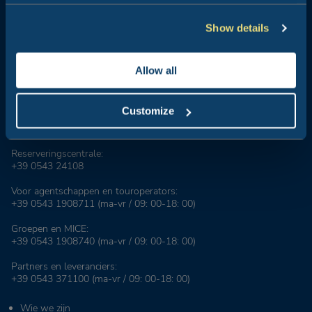
Show details
Allow all
Club del Sole staat synoniem voor vakanties in de open lucht: 29
vakantiedorpen op een steenworp afstand van de zee, in de
bergen, langs de kusten van de badplaatsen die symbool staan
Customize
voor de Italiaanse zomer, de meest geliefde in Italië en in de
wereld.
Reserveringscentrale:
+39 0543 24108
Voor agentschappen en touroperators:
+39 0543 1908711
(ma-vr / 09: 00-18: 00)
Groepen en MICE:
+39 0543 1908740
(ma-vr / 09: 00-18: 00)
Partners en leveranciers:
+39 0543 371100
(ma-vr / 09: 00-18: 00)
Wie we zijn