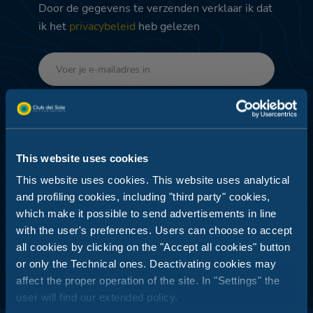
Door de gegevens te verzenden verklaar ik dat
ik het
privacybeleid
heb gelezen
Verzenden
This website uses cookies
TOEGEWIJDE PROMO'S -
This website uses cookies. This website uses analytical
GEGEVENSVERWERKING EN -ANALYSE
and profiling cookies, including "third party" cookies,
Ik ga akkoord
which make it possible to send advertisements in line
with the user's preferences. Users can choose to accept
all cookies by clicking on the "Accept all cookies" button
or only the Technical ones. Deactivating cookies may
affect the proper operation of the site. In "Settings" the
user will find our extended policy.