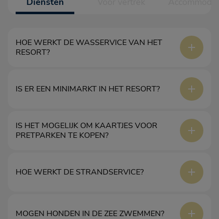
Diensten
Voor vertrek
Accommodat
HOE WERKT DE WASSERVICE VAN HET
RESORT?
Er zijn wasmachines die op munten werken in het resort.
IS ER EEN MINIMARKT IN HET RESORT?
IS HET MOGELIJK OM KAARTJES VOOR
Er zijn een minimarkt en een bazaar in het resort
PRETPARKEN TE KOPEN?
Ja, dat is mogelijk.
HOE WERKT DE STRANDSERVICE?
Het is mogelijk om de strandservice apart te boeken, tegen
MOGEN HONDEN IN DE ZEE ZWEMMEN?
een speciale prijs voor onze klanten.