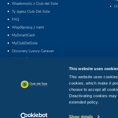
Wiadomości z Club del Sole
Ch
Ty żyjesz Club Del Sole
FAQ
Współpracuj z nami
MySmartCash
MyClubDelSole
Discovery Luxury Caravan
Workin' Glamp
This website uses cookie
This website uses cookies. 
cookies, which make it pos
choose to accept all cookie
Deactivating cookies may af
extended policy.
© Club del Sole SRL.
P.IVA 04205530407 All Right Reserved
Show details