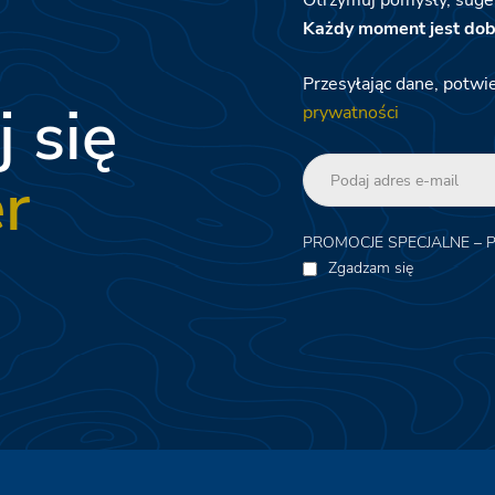
Otrzymuj pomysły, suges
Każdy moment jest dob
Przesyłając dane, potwi
j się
prywatności
r
PROMOCJE SPECJALNE – 
Zgadzam się