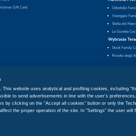
ristmas Gift Card
Orbetello Fami
Viareggio Fami
Stella del Mare
Le Gorette Cec
Wybrzeże Tera
Stork Family C
Roseto degli A
s
This website uses analytical and profiling cookies, including "th
sible to send advertisements in line with the user's preference
s by clicking on the "Accept all cookies" button or only the Tech
fect the proper operation of the site. In "Settings" the user will 
Privacy
Cookie
Website accessibility statement