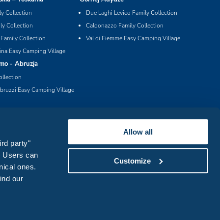
ly Collection
Due Laghi Levico Family Collection
ly Collection
Caldonazzo Family Collection
 Family Collection
Val di Fiemme Easy Camping Village
ina Easy Camping Village
mo - Abruzja
ollection
bruzzi Easy Camping Village
Allow all
ird party"
s. Users can
Customize
nical ones.
find our