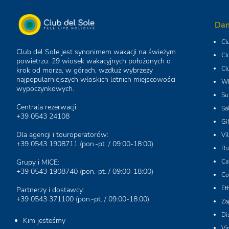
Dan
Cl
Club del Sole jest synonimem wakacji na świeżym
Cl
powietrzu: 29 wiosek wakacyjnych położonych o
Cl
krok od morza, w górach, wzdłuż wybrzeży
najpopularniejszych włoskich letnich miejscowości
Wh
wypoczynkowych.
Su
Centrala rezerwacji:
Sa
+39 0543 24108
Gi
Dla agencji i touroperatorów:
Vi
+39 0543 1908711
(pon.-pt. / 09:00-18:00)
Ru
Grupy i MICE:
Ca
+39 0543 1908740
(pon.-pt. / 09:00-18:00)
Co
Et
Partnerzy i dostawcy:
+39 0543 371100
(pon.-pt. / 09:00-18:00)
Za
Di
Kim jesteśmy
Vi