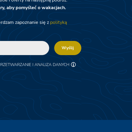
tie i oferty na następną podróż.
ry, aby pomyśleć o wakacjach.
erdzam zapoznanie się z
polityką
Wyślij
PRZETWARZANIE I ANALIZA DANYCH