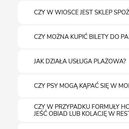
CZY W WIOSCE JEST SKLEP SP
W wiosce znajdują się pralki na monety.
CZY MOŻNA KUPIĆ BILETY DO 
W wiosce znajduje się sklep spożywczy i bazarek.
JAK DZIAŁA USŁUGA PLAŻOWA?
Tak, jest to możliwe.
CZY PSY MOGĄ KĄPAĆ SIĘ W MO
Możesz zarezerwować usługę plażową oddzielnie, w 
CZY W PRZYPADKU FORMUŁY H
Obowiązujące obecnie rozporządzenie gminy zabrania
JEŚĆ OBIAD LUB KOLACJĘ W RE