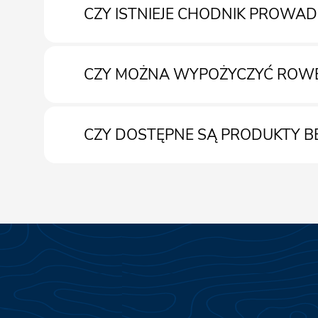
CZY ISTNIEJE CHODNIK PROWA
Można również skorzystać z usługi Take Away
CZY MOŻNA WYPOŻYCZYĆ ROW
Tak
CZY DOSTĘPNE SĄ PRODUKTY B
Tak