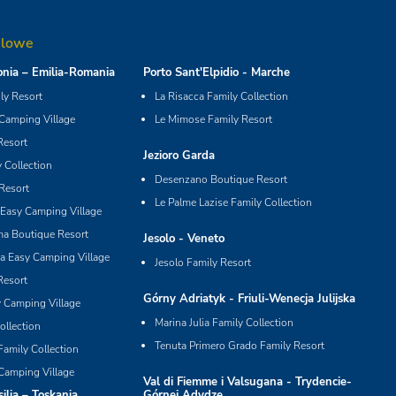
elowe
nia – Emilia-Romania
Porto Sant'Elpidio - Marche
y Resort
La Risacca Family Collection
 Camping Village
Le Mimose Family Resort
Resort
Jezioro Garda
 Collection
Desenzano Boutique Resort
Resort
Le Palme Lazise Family Collection
Easy Camping Village
ma Boutique Resort
Jesolo - Veneto
ia Easy Camping Village
Jesolo Family Resort
Resort
Górny Adriatyk - Friuli-Wenecja Julijska
y Camping Village
Marina Julia Family Collection
ollection
Tenuta Primero Grado Family Resort
Family Collection
Camping Village
Val di Fiemme i Valsugana - Trydencie-
ilia – Toskania
Górnej Adydze