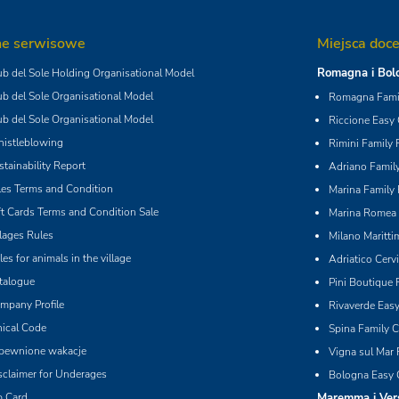
e serwisowe
Miejsca doc
Romagna i Bolo
ub del Sole Holding Organisational Model
ub del Sole Organisational Model
Romagna Famil
ub del Sole Organisational Model
Riccione Easy
istleblowing
Rimini Family 
stainability Report
Adriano Family
les Terms and Condition
Marina Family 
ft Cards Terms and Condition Sale
Marina Romea 
llages Rules
Milano Maritti
les for animals in the village
Adriatico Cerv
talogue
Pini Boutique 
mpany Profile
Rivaverde Eas
hical Code
Spina Family C
pewnione wakacje
Vigna sul Mar 
sclaimer for Underages
Bologna Easy 
p Card
Maremma i Vers