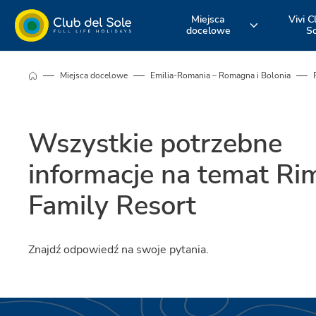
Miejsca
Vivi C
docelowe
S
Żyj swoim
Gdzie chcesz
Odkryj nasz
Miejsca docelowe
Emilia-Romania – Romagna i Bolonia
urlopem z Club
pojechać na
usługi
Wszystkie potrzebne
del Sole
wakacje?
informacje na temat Rim
Family Resort
Znajdź odpowiedź na swoje pytania.