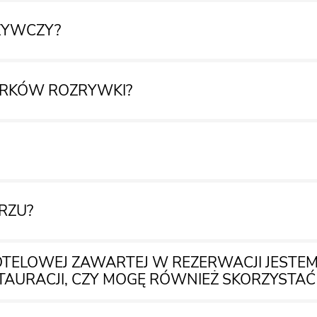
OŻYWCZY?
PARKÓW ROZRYWKI?
RZU?
cenie dedykowanej naszym klientom.
OTELOWEJ ZAWARTEJ W REZERWACJI JESTE
 kąpieli psów w morzu.
STAURACJI, CZY MOGĘ RÓWNIEŻ SKORZYSTAĆ