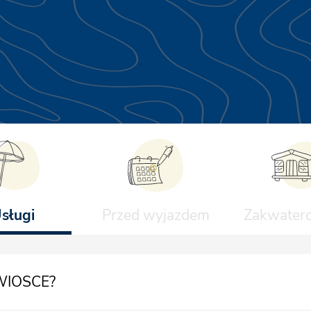
sługi
Przed wyjazdem
Zakwater
WIOSCE?