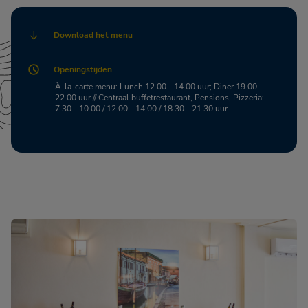
Download het menu
Openingstijden
À-la-carte menu: Lunch 12.00 - 14.00 uur; Diner 19.00 -
22.00 uur // Centraal buffetrestaurant, Pensions, Pizzeria:
7.30 - 10.00 / 12.00 - 14.00 / 18.30 - 21.30 uur