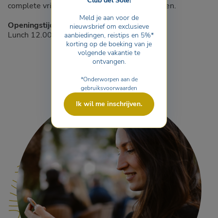
Club del Sole!
complete vrijheid van hun diner willen genieten.
Meld je aan voor de
Openingstijden afhaalservice
nieuwsbrief om exclusieve
Lunch 12.00 - 21.00 uur
aanbiedingen, reistips en 5%*
korting op de boeking van je
volgende vakantie te
ontvangen.
*Onderworpen aan de
gebruiksvoorwaarden
Ik wil me inschrijven.