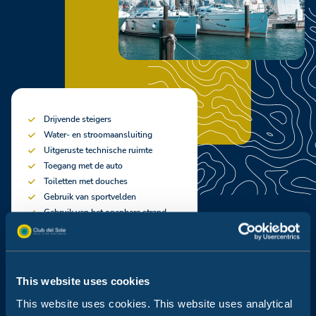
Drijvende steigers
Water- en stroomaansluiting
Uitgeruste technische ruimte
Toegang met de auto
Toiletten met douches
Gebruik van sportvelden
Gebruik van het openbare strand
This website uses cookies
Kleine Marina
This website uses cookies. This website uses analytical