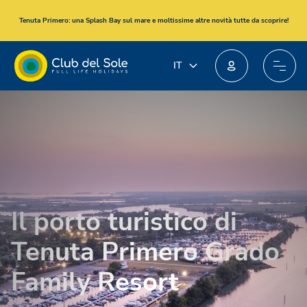
Tenuta Primero
: una Splash Bay sul mare e moltissime altre novità tutte da scoprire!
IT
Unisciti al nuovo programma fedeltà: potresti ottenere incredibili premi!
IT
EN
DE
FR
PL
NL
Il porto turistico di
Tenuta Primero Grado
Family Resort