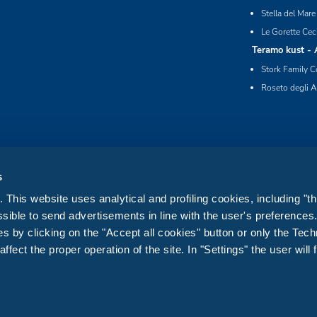
Stella del Mare
Le Gorette Cec
Teramo kust - 
Stork Family C
Roseto degli A
s
This website uses analytical and profiling cookies, including "th
sible to send advertisements in line with the user's preference
s by clicking on the "Accept all cookies" button or only the Tech
fect the proper operation of the site. In "Settings" the user will 
Privacy
Cookie
Website accessibility statement