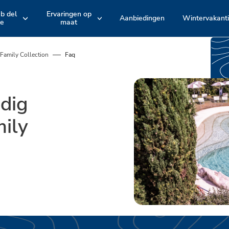
ub del
Ervaringen op
Aanbiedingen
Wintervakant
le
maat
e
Hotelarrangement
Accommodatie
EMILIA ROMAGNA
TOSCANE
Romagna
Maremma
 Family Collection
Faq
en
en
Bologna
Versilia
Actieve belevenissen en fietstochten
Zwembaden
odig
Spina Adventures
Stranden
mily
Entertainment
Restaurants