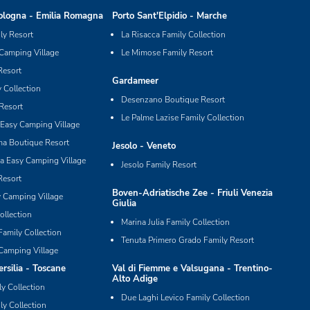
logna - Emilia Romagna
Porto Sant'Elpidio - Marche
y Resort
La Risacca Family Collection
 Camping Village
Le Mimose Family Resort
Resort
Gardameer
 Collection
Desenzano Boutique Resort
Resort
Le Palme Lazise Family Collection
Easy Camping Village
ma Boutique Resort
Jesolo - Veneto
ia Easy Camping Village
Jesolo Family Resort
Resort
Boven-Adriatische Zee - Friuli Venezia
y Camping Village
Giulia
ollection
Marina Julia Family Collection
Family Collection
Tenuta Primero Grado Family Resort
Camping Village
silia - Toscane
Val di Fiemme e Valsugana - Trentino-
Alto Adige
ly Collection
Due Laghi Levico Family Collection
ly Collection