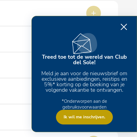
nt voor volwassenen en kinderen, maar ook
Treed toe tot de wereld van Club
del Sole!
Meld je aan voor de nieuwsbrief om
exclusieve aanbiedingen, reistips en
5%* korting op de boeking van je
volgende vakantie te ontvangen.
*Onderworpen aan de
gebruiksvoorwaarden
kbaarheid). Parasols zijn tegen betaling (afhankelijk
Ik wil me inschrijven.