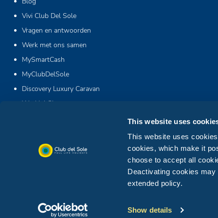
Blog
Vivi Club Del Sole
Vragen en antwoorden
Werk met ons samen
MySmartCash
MyClubDelSole
Discovery Luxury Caravan
Workin' Glamp
This website uses cookie
This website uses cookies. 
cookies, which make it pos
choose to accept all cookie
Deactivating cookies may af
extended policy.
© Club del Sole SRL.
P.IVA 04205530407 All Right Reserved
Show details