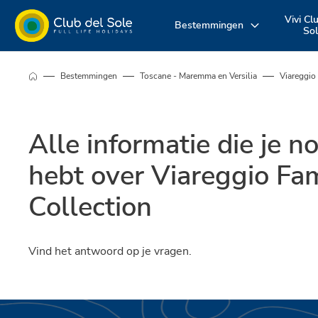
Vivi Cl
Bestemmingen
So
Beleef uw
Waar wil je op
Ontdek onz
Bestemmingen
Toscane - Maremma en Versilia
Viareggio
vakantie zoals u
vakantie
diensten
Alle informatie die je n
dat wilt
naartoe?
hebt over Viareggio Fa
Collection
Vind het antwoord op je vragen.