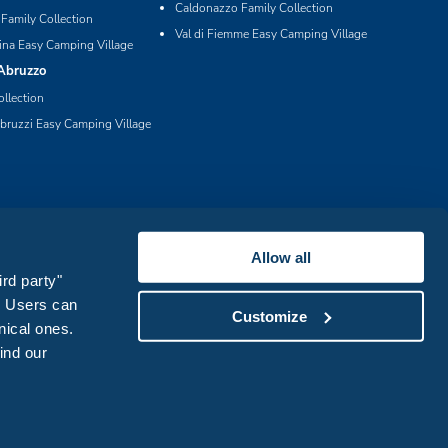
Caldonazzo Family Collection
 Family Collection
Val di Fiemme Easy Camping Village
ina Easy Camping Village
Abruzzo
ollection
bruzzi Easy Camping Village
Allow all
ird party"
s. Users can
Customize
nical ones.
find our