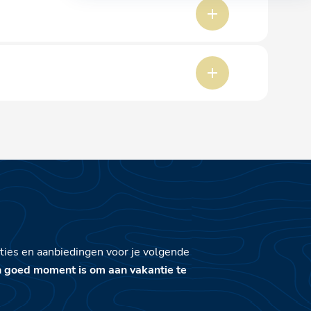
tificeringen, maar alleen op vooraf vastgestelde
trandtenten. U kunt de strandservice bij de badplaats
sole.com met vermelding van variaties, allergieën
ties en aanbiedingen voor je volgende
n goed moment is om aan vakantie te