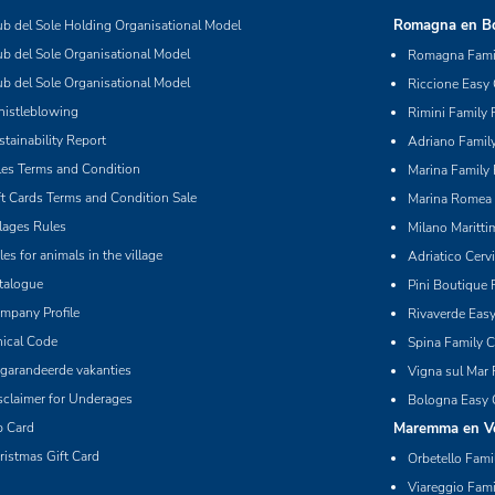
Romagna en Bo
ub del Sole Holding Organisational Model
ub del Sole Organisational Model
Romagna Famil
ub del Sole Organisational Model
Riccione Easy
istleblowing
Rimini Family 
stainability Report
Adriano Family
les Terms and Condition
Marina Family 
ft Cards Terms and Condition Sale
Marina Romea 
llages Rules
Milano Maritti
les for animals in the village
Adriatico Cerv
talogue
Pini Boutique 
mpany Profile
Rivaverde Eas
hical Code
Spina Family C
garandeerde vakanties
Vigna sul Mar 
sclaimer for Underages
Bologna Easy 
p Card
Maremma en Ver
ristmas Gift Card
Orbetello Fami
Viareggio Fami