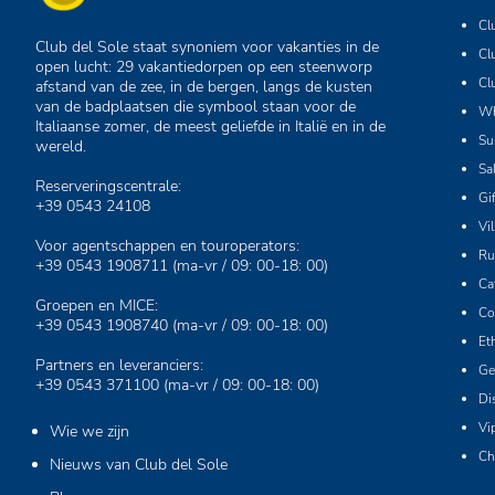
Cl
Club del Sole staat synoniem voor vakanties in de
Cl
open lucht: 29 vakantiedorpen op een steenworp
Cl
afstand van de zee, in de bergen, langs de kusten
van de badplaatsen die symbool staan voor de
Wh
Italiaanse zomer, de meest geliefde in Italië en in de
Su
wereld.
Sa
Reserveringscentrale:
Gi
+39 0543 24108
Vi
Voor agentschappen en touroperators:
Ru
+39 0543 1908711
(ma-vr / 09: 00-18: 00)
Ca
Groepen en MICE:
Co
+39 0543 1908740
(ma-vr / 09: 00-18: 00)
Et
Partners en leveranciers:
Ge
+39 0543 371100
(ma-vr / 09: 00-18: 00)
Di
Vi
Wie we zijn
Ch
Nieuws van Club del Sole