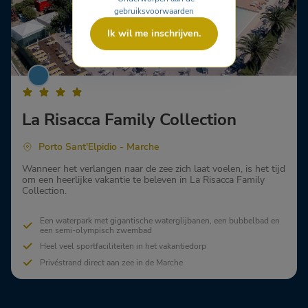
gebruiksvoorwaarden
Ik wil me inschrijven.
La Risacca Family Collection
Porto Sant'Elpidio - Marche
Wanneer het verlangen naar de zee zich laat voelen, is het tijd
om een heerlijke vakantie te beleven in La Risacca Family
Collection.
Een waterpark met gigantische waterglijbanen, een bubbelbad en
een semi-olympisch zwembad
Heel veel sportfaciliteiten in het vakantiedorp
Privéstrand direct aan zee in de Marche