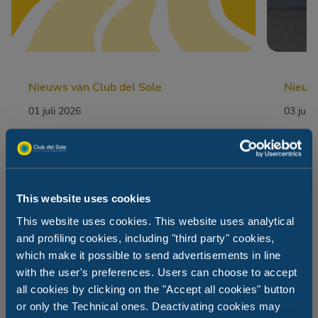
Nieuws van Club del Sole
Nieuws
01 juli 2026
03 juni
Maak kennis met Club del Sole
Marath
Rewards, het loyaliteitsprogramma
in 202
waarbij de voordelen nooit ophouden
Partne
leestijd: 3 min
le
This website uses cookies
This website uses cookies. This website uses analytical
and profiling cookies, including "third party" cookies,
Lees
Le
which make it possible to send advertisements in line
with the user's preferences. Users can choose to accept
all cookies by clicking on the "Accept all cookies" button
or only the Technical ones. Deactivating cookies may