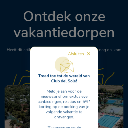
Ontdek onze
vakantiedorpen
Heeft dit artikel je interesse gewekt? Waar wacht je nog op, kom
Afsluiten
en ontdek onze vakantiedorpen
Treed toe tot de wereld van
Club del Sole!
Meld je aan voor de
nieuwsbrief om exclusieve
aanbiedingen, reistips en 5%*
korting op de boeking van je
volgende vakantie te
ontvangen.
*Onderworpen aan de