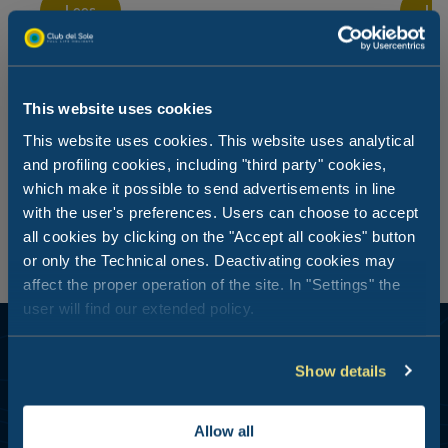
Lees
Le
This website uses cookies
This website uses cookies. This website uses analytical
and profiling cookies, including "third party" cookies,
which make it possible to send advertisements in line
with the user's preferences. Users can choose to accept
all cookies by clicking on the "Accept all cookies" button
or only the Technical ones. Deactivating cookies may
affect the proper operation of the site. In "Settings" the
user will find our extended policy.
Show details
Allow all