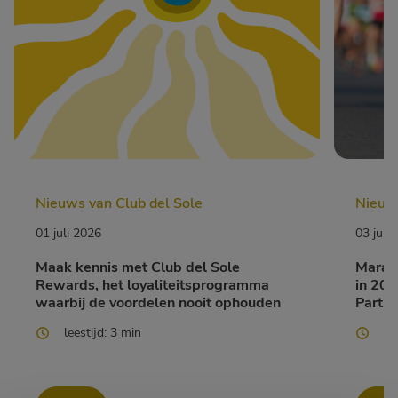
Nieuws van Club del Sole
Nieuws
01 juli 2026
03 juni
Maak kennis met Club del Sole
Marath
Rewards, het loyaliteitsprogramma
in 202
waarbij de voordelen nooit ophouden
Partne
leestijd: 3 min
le