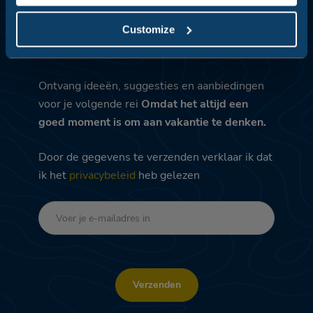
Meld je aan voor de
Customize
Newsletter
Ontvang ideeën, suggesties en aanbiedingen
voor je volgende rei
Omdat het altijd een
goed moment is om aan vakantie te denken.
Door de gegevens te verzenden verklaar ik dat
ik het
privacybeleid
heb gelezen
Verzenden