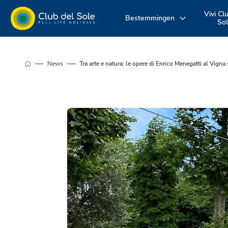
Vivi Cl
Bestemmingen
So
Beleef uw
Waar wil je op
Ontdek onz
News
Tra arte e natura: le opere di Enrico Menegatti al Vign
vakantie zoals u
vakantie
diensten
dat wilt
naartoe?