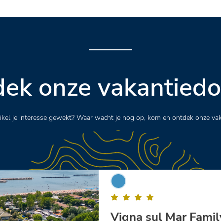
ek onze vakantied
rtikel je interesse gewekt? Waar wacht je nog op, kom en ontdek onze va
Vigna sul Mar Famil