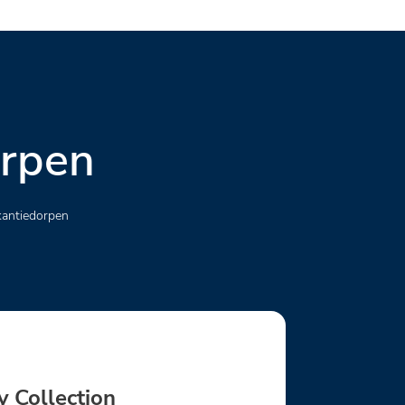
orpen
kantiedorpen
y Collection