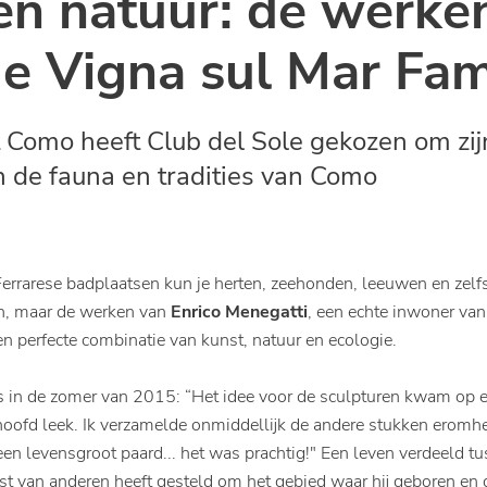
en natuur: de werke
de Vigna sul Mar Fam
t Como heeft Club del Sole gekozen om zij
n de fauna en tradities van Como
errarese badplaatsen kun je herten, zeehonden, leeuwen en zel
in, maar de werken van
Enrico Menegatti
, een echte inwoner va
en perfecte combinatie van kunst, natuur en ecologie.
in de zomer van 2015: “Het idee voor de sculpturen kwam op een
nhoofd leek. Ik verzamelde onmiddellijk de andere stukken erom
 een levensgroot paard... het was prachtig!" Een leven verdeeld t
nst van anderen heeft gesteld om het gebied waar hij geboren en 