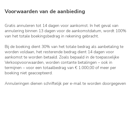
Voorwaarden van de aanbieding
Gratis annuleren tot 14 dagen voor aankomst. In het geval van
annulering binnen 13 dagen voor de aankomstdatum, wordt 100%
van het totale boekingsbedrag in rekening gebracht.
Bij de boeking dient 30% van het totale bedrag als aanbetaling te
worden voldaan, het resterende bedrag dient 14 dagen voor
aankomst te worden betaald. Zoals bepaald in de toepasselijke
Verkoopvoorwaarden, worden contante betalingen – ook in
termijnen – voor een totaalbedrag van € 1.000,00 of meer per
boeking niet geaccepteerd.
Annuleringen dienen schriftelijk per e-mail te worden doorgegeven
aan cancellamenti@clubdelsole.com. Vermeld daarbij de naam van
de camping/het vakantiepark, het reserveringsnummer en de voor-
en achternaam van de persoon die de reservering heeft gemaakt.
Telefonische annuleringen worden niet in behandeling genomen.
Bij een latere aankomst of vervroegd vertrek bent u het volledige
bedrag verschuldigd dat is overeengekomen bij de reservering.
In geval van no-show, zonder dat de gast ons hiervan op de
hoogte brengt, komt de accommodatie de volgende dag om 12:00
uur weer beschikbaar.