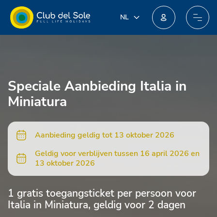
NL
NL
IT
Doe mee aan het nieuwe loyaliteitsprogramma: je kunt geweldige beloningen winnen!
EN
DE
FR
Speciale Aanbieding Italia in
PL
Miniatura
Aanbieding geldig tot 13 oktober 2026
Geldig voor verblijven tussen 16 april 2026 en
13 oktober 2026
1 gratis toegangsticket per persoon voor
Italia in Miniatura, geldig voor 2 dagen