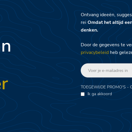
Ontvang ideeën, sugges
rei
Omdat het altijd ee
denken.
an
Door de gegevens te ver
privacybeleid
heb gelez
r
TOEGEWIJDE PROMO'S - 
Ik ga akkoord