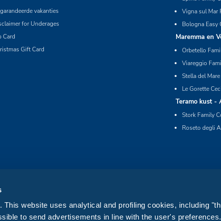
garandeerde vakanties
Vigna sul Mar 
sclaimer for Underages
Bologna Easy 
p Card
Maremma en Ver
ristmas Gift Card
Orbetello Fami
Viareggio Fami
Stella del Mare
Le Gorette Cec
Teramo kust - 
Stork Family C
Roseto degli A
s
This website uses analytical and profiling cookies, including "th
sible to send advertisements in line with the user's preference