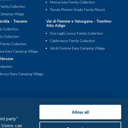
Marina Julia Family Collection
Family Collection
Tenuta Primero Grado Family Resort
Camping Village
silia - Toscane
Val di Fiemme e Valsugana - Trentino-
Alto Adige
ly Collection
Due Laghi Levico Family Collection
ly Collection
Caldonazzo Family Collection
 Family Collection
Val di Fiemme Easy Camping Village
ina Easy Camping Village
Abruzzo
ollection
bruzzi Easy Camping Village
Allow all
ird party"
s. Users can