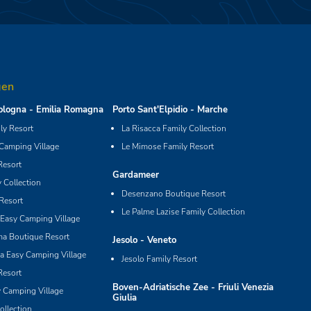
gen
logna - Emilia Romagna
Porto Sant'Elpidio - Marche
y Resort
La Risacca Family Collection
 Camping Village
Le Mimose Family Resort
Resort
Gardameer
 Collection
Desenzano Boutique Resort
Resort
Le Palme Lazise Family Collection
Easy Camping Village
ma Boutique Resort
Jesolo - Veneto
ia Easy Camping Village
Jesolo Family Resort
Resort
Boven-Adriatische Zee - Friuli Venezia
y Camping Village
Giulia
ollection