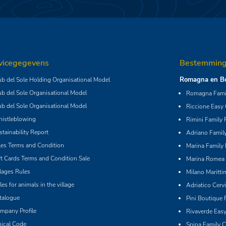
vicegegevens
Bestemmin
Romagna en Bo
ub del Sole Holding Organisational Model
ub del Sole Organisational Model
Romagna Famil
ub del Sole Organisational Model
Riccione Easy
istleblowing
Rimini Family 
stainability Report
Adriano Family
les Terms and Condition
Marina Family 
ft Cards Terms and Condition Sale
Marina Romea 
llages Rules
Milano Maritti
les for animals in the village
Adriatico Cerv
talogue
Pini Boutique 
mpany Profile
Rivaverde Eas
hical Code
Spina Family C