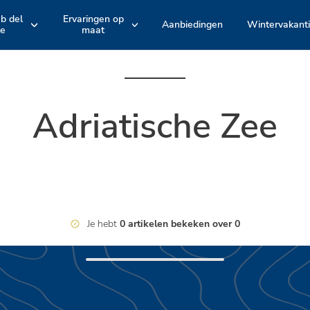
ub del
Ervaringen op
Aanbiedingen
Wintervakant
le
maat
e
Hotelarrangement
Accommodatie
EMILIA ROMAGNA
TOSCANE
Romagna
Maremma
en
en
Bologna
Versilia
Actieve belevenissen en fietstochten
Zwembaden
Adriatische Zee
Spina Adventures
Stranden
Entertainment
Je hebt
0 artikelen bekeken over 0
Restaurants