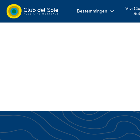
Vivi Cl
Bestemmingen
So
Beleef uw
Waar wil je op
Ontdek onz
vakantie zoals u
vakantie
diensten
dat wilt
naartoe?