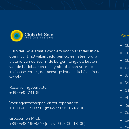
Ser
Cl
Club del Sole staat synoniem voor vakanties in de
Cl
open lucht: 29 vakantiedorpen op een steenworp
Cl
afstand van de zee, in de bergen, langs de kusten
van de badplaatsen die symbool staan voor de
Wh
Italiaanse zomer, de meest geliefde in Italië en in de
Su
wereld.
Sa
Reserveringscentrale:
Gi
+39 0543 24108
Vi
Voor agentschappen en touroperators:
Ru
+39 0543 1908711
(ma-vr / 09: 00-18: 00)
Ca
Groepen en MICE:
Co
+39 0543 1908740
(ma-vr / 09: 00-18: 00)
Et