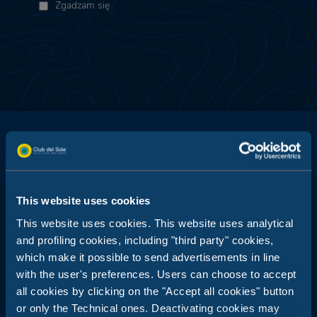
Zgadzam się
Club del Sole jest synonimem wakacji na świeżym powietrzu: 29
This website uses cookies
wiosek wakacyjnych położonych o krok od morza, w górach,
wzdłuż wybrzeży najpopularniejszych włoskich letnich
This website uses cookies. This website uses analytical
miejscowości wypoczynkowych.
and profiling cookies, including "third party" cookies,
which make it possible to send advertisements in line
Centrala rezerwacji:
+39 0543 24108
with the user's preferences. Users can choose to accept
all cookies by clicking on the "Accept all cookies" button
Dla agencji i touroperatorów:
or only the Technical ones. Deactivating cookies may
+39 0543 1908711
(pon.-pt. / 09:00-18:00)