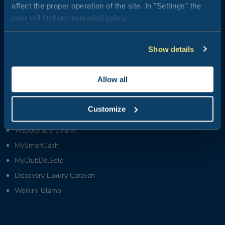
affect the proper operation of the site. In "Settings" the
Grupy i MICE:
user will find our extended policy.
+39 0543 1908740
(pon.-pt. / 09:00-18:00)
Partnerzy i dostawcy:
+39 0543 371100
(pon.-pt. / 09:00-18:00)
Show details
Kim jesteśmy
Allow all
Wiadomości z Club del Sole
Ty żyjesz Club Del Sole
Customize
FAQ
Współpracuj z nami
MySmartCash
MyClubDelSole
Discovery Luxury Caravan
Workin' Glamp