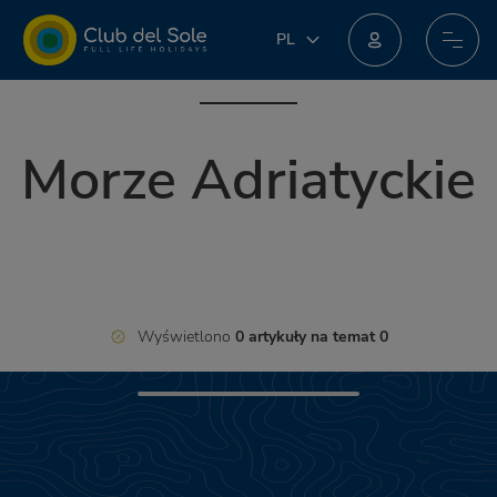
PL
PL
IT
Dołącz do nowego programu lojalnościowego: możesz zdobyć niesamowite nagrody!
EN
DE
Morze Adriatyckie
FR
NL
Wyświetlono
0 artykuły na temat 0