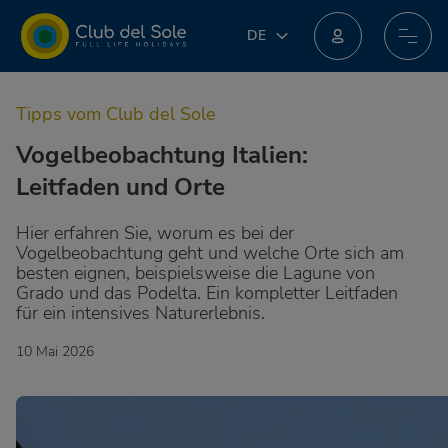
DE
DE
IT
Machen Sie beim neuen Treueprogramm mit: Sie könnten unglaubliche Preise erhalten!
EN
Tipps vom Club del Sole
FR
PL
Vogelbeobachtung Italien:
NL
Leitfaden und Orte
Hier erfahren Sie, worum es bei der
Vogelbeobachtung geht und welche Orte sich am
besten eignen, beispielsweise die Lagune von
Grado und das Podelta. Ein kompletter Leitfaden
für ein intensives Naturerlebnis.
10 Mai 2026