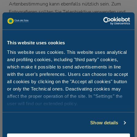
Artenbestimmung kann ebenfalls nützlich sein. Zum
Fotografieren sollten Sie Teleobjektive verwenden und
sich mit neutraler Kleidung tarnen.
Verhalten Sie sich rücksichtsvoll:
Halten Sie immer
einen angemessenen Abstand ein, vermeiden Sie Lärm
This website uses cookies
und plötzliche Bewegungen und bleiben Sie auf den
markierten Wegen. Während der Nistzeit ist es wichtig,
This website uses cookies. This website uses analytical
sich Nestern oder sensiblen Bereichen nicht zu nähern.
and profiling cookies, including "third party" cookies,
which make it possible to send advertisements in line
Wählen Sie die beste Jahreszeit
: Jede Jahreszeit bietet
with the user's preferences. Users can choose to accept
andere Beobachtungsmöglichkeiten. Im Frühling und
all cookies by clicking on the "Accept all cookies" button
Herbst können Sie den Vogelzug beobachten, im Winter
or only the Technical ones. Deactivating cookies may
die überwinternden Arten und im Sommer die Vögel auf
affect the proper operation of the site. In "Settings" the
dem Höhepunkt ihrer Aktivität.
user will find our extended policy.
Der Vorteil organisierter Führungen
und Erlebnisse
:
Durch die Teilnahme an geführten Wanderungen oder
den Besuch ausgestatteter Bereiche können Sie dank
Show details
spezieller Hütten und Pfade mehr über die Arten erfahren