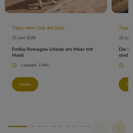
Tipps vom Club del Sole
Tipps 
15 Juni 2026
15 Juni
Emilia Romagna Urlaub am Meer mit
Die St
Hund
sind 
Lesezeit: 2 Min
Le
Lesen
Le