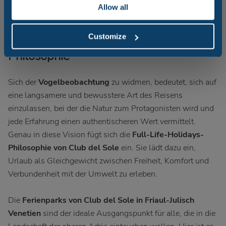
und die Fauna sicher beobachten.
Allow all
Vogelbeobachtung und nachhaltiger
Customize
Tourismus: die Full-Life-Holidays-
Philosophie
Sich der
Vogelbeobachtung
zu widmen, bedeutet, sich auf
eine langsamere und bewusstere Art des Reisens
einzulassen, bei der die Natur zum Protagonisten wird und
jede Erfahrung einen authentischeren Wert vermittelt.
Genau in diese Vision fügt sich die
Full-Life-Holidays-
Philosophie von Club del Sole
ein. Sie lädt dazu ein,
Urlaub als Gleichgewicht zwischen Freiheit, Komfort und
Verbundenheit mit der Umwelt zu erleben.
Die
Ferienparks von Club del Sole in Friaul-Julisch
Venetien
sind der ideale Ausgangspunkt für alle, die in die