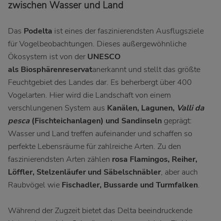
zwischen Wasser und Land
Das
Podelta
ist eines der faszinierendsten Ausflugsziele
für Vogelbeobachtungen. Dieses außergewöhnliche
Ökosystem ist von der
UNESCO
als
Biosphärenreservat
anerkannt und stellt das größte
Feuchtgebiet des Landes dar. Es beherbergt über 400
Vogelarten. Hier wird die Landschaft von einem
verschlungenen System aus
Kanälen, Lagunen,
Valli da
pesca
(Fischteichanlagen) und Sandinseln
geprägt:
Wasser und Land treffen aufeinander und schaffen so
perfekte Lebensräume für zahlreiche Arten. Zu den
faszinierendsten Arten zählen
rosa Flamingos, Reiher,
Löffler, Stelzenläufer und Säbelschnäbler
, aber auch
Raubvögel wie
Fischadler, Bussarde und Turmfalken
.
Während der Zugzeit bietet das Delta beeindruckende