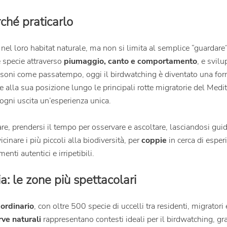
rché praticarlo
 nel loro habitat naturale, ma non si limita al semplice “guardare”
se specie attraverso
piumaggio, canto e comportamento
, e svil
soni come passatempo, oggi il birdwatching è diventato una fo
ie alla sua posizione lungo le principali rotte migratorie del Medit
ogni uscita un’esperienza unica.
re, prendersi il tempo per osservare e ascoltare, lasciandosi guida
cinare i più piccoli alla biodiversità, per
coppie
in cerca di esper
menti autentici e irripetibili.
a: le zone più spettacolari
aordinario
, con oltre 500 specie di uccelli tra residenti, migrator
rve naturali
rappresentano contesti ideali per il birdwatching, gra