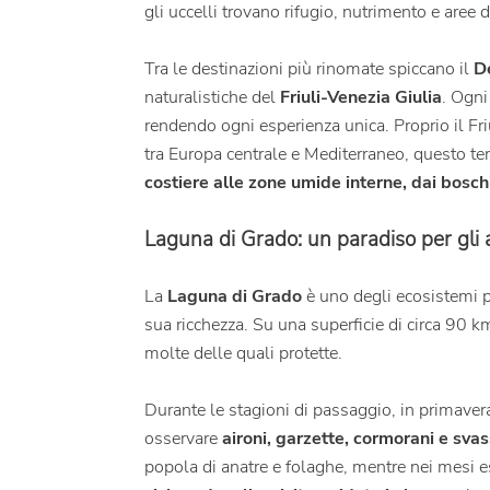
gli uccelli trovano rifugio, nutrimento e aree d
Tra le destinazioni più rinomate spiccano il
D
naturalistiche del
Friuli-Venezia Giulia
. Ogni
rendendo ogni esperienza unica.
Proprio il Fr
tra Europa centrale e Mediterraneo, questo ter
costiere alle zone umide interne, dai bosc
Laguna di Grado: un paradiso per gli a
La
Laguna di Grado
è uno degli ecosistemi pi
sua ricchezza. Su una superficie di circa 90 k
molte delle quali protette.
Durante le stagioni di passaggio, in primaver
osservare
aironi, garzette, cormorani e svas
popola di anatre e folaghe, mentre nei mesi es