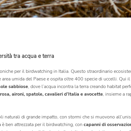
rsità tra acqua e terra
coniche per il birdwatching in Italia. Questo straordinario ecosi
e area umida del Paese e ospita oltre 400 specie di uccelli.
Qui i
isole sabbiose
, dove l’acqua incontra la terra creando habitat per
 rosa, aironi, spatole, cavalieri d’Italia e avocette
, insieme a r
oli naturali di grande impatto, con stormi che si muovono all’uni
a è ben attrezzata per il birdwatching, con
capanni di osservazion