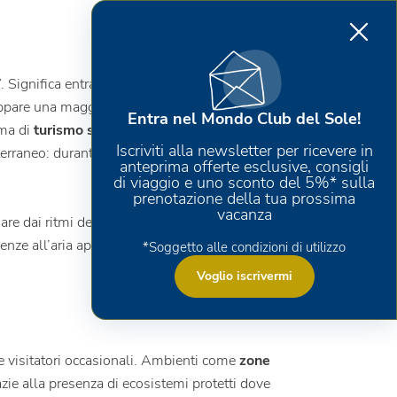
. Significa entrare in contatto con ecosistemi
uppare una maggiore consapevolezza verso la
Entra nel Mondo Club del Sole!
rma di
turismo sostenibile
sempre più
Iscriviti alla newsletter per ricevere in
erraneo: durante l’anno, infatti, è possibile
anteprima offerte esclusive, consigli
di viaggio e uno sconto del 5%* sulla
prenotazione della tua prossima
vacanza
re dai ritmi della natura. È un’attività adatta
ienze all’aria aperta e per chi ama
*Soggetto alle condizioni di utilizzo
Voglio iscrivermi
i e visitatori occasionali. Ambienti come
zone
zie alla presenza di ecosistemi protetti dove