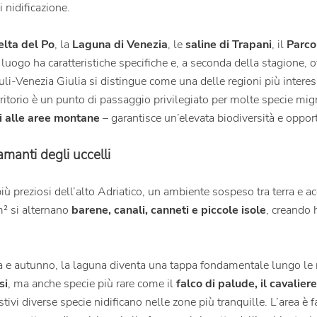
i nidificazione.
elta del Po
, la
Laguna di Venezia
, le
saline di Trapani
, il
Parco
 luogo ha caratteristiche specifiche e, a seconda della stagione, of
iuli-Venezia Giulia si distingue come una delle regioni più interes
ritorio è un punto di passaggio privilegiato per molte specie migra
hi alle aree montane
– garantisce un’elevata biodiversità e oppor
manti degli uccelli
ù preziosi dell’alto Adriatico, un ambiente sospeso tra terra e ac
m² si alternano
barene, canali, canneti e piccole isole
, creando h
a e autunno, la laguna diventa una tappa fondamentale lungo le ro
si
, ma anche specie più rare come il
falco di palude, il cavaliere 
tivi diverse specie nidificano nelle zone più tranquille.
L’area è 