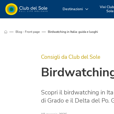
Vivi Club
Destinazioni
Sole
Dove vuoi
Vivi la vacanza
Scopri i nost
Blog - Front page
Birdwatching in Italia: guida e luoghi
andare in
come vuoi tu
servizi
vacanza?
Consigli da Club del Sole
Birdwatching 
Scopri il birdwatching in It
di Grado e il Delta del Po. 