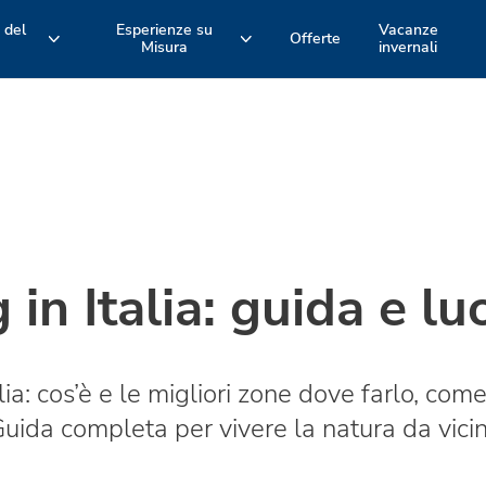
 del
Esperienze su
Vacanze
Offerte
Misura
invernali
ri
Formula Hotel
Alloggi
EMILIA ROMAGNA
TOSCANA
Romagna
Maremma
e
e Versilia
Bologna
Esperienze attive e bike tour
Piscine
Spina Adventures
Spiagge
in Italia: guida e lu
Animazione
Ristoranti
alia: cos’è e le migliori zone dove farlo, co
Guida completa per vivere la natura da vicin