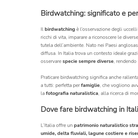
Birdwatching: significato e pe
Il
birdwatching
è l’osservazione degli uccelli
ricchi di vita, imparare a riconoscere le diver
tutela dell’ambiente.
Nato nei Paesi anglosas
diffusa. In Italia trova un contesto ideale graz
osservare
specie sempre diverse
, rendendo 
Praticare birdwatching significa anche rallenta
a tutti: perfetta per
famiglie
, che vogliono avvi
la
fotografia naturalistica
, alla ricerca di mo
Dove fare birdwatching in Itali
L’Italia offre un
patrimonio naturalistico str
umide, delta fluviali, lagune costiere e rise