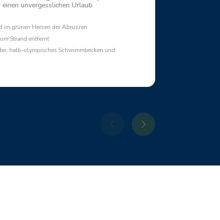
r einen unvergesslichen Urlaub
d im grünen Herzen der Abruzzen
om Strand entfernt
der, halb-olympisches Schwimmbecken und