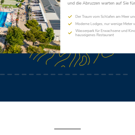
und die Abruzzen warten auf Sie fü
Der Traum vom Schlafen am Meer un
Moderne Lodges, nur wenige Meter v
Wasserpark für Erwachsene und Kin
hauseigenes Restaurant