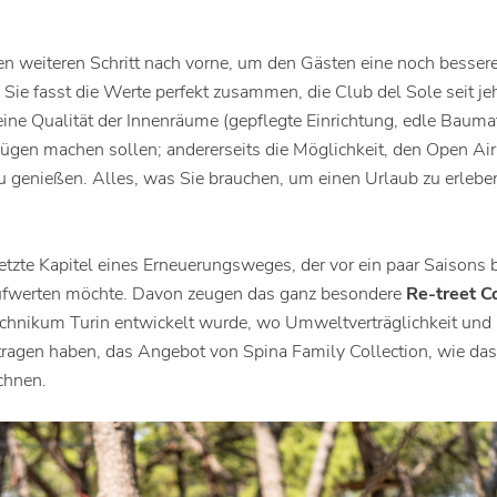
 weiteren Schritt nach vorne, um den Gästen eine noch bessere S
Sie fasst die Werte perfekt zusammen, die Club del Sole seit jeh
e Qualität der Innenräume (gepflegte Einrichtung, edle Baumat
en machen sollen; andererseits die Möglichkeit, den Open Air-
u genießen. Alles, was Sie brauchen, um einen Urlaub zu erlebe
letzte Kapitel eines Erneuerungsweges, der vor ein paar Saison
aufwerten möchte. Davon zeugen das ganz besondere
Re-treet C
hnikum Turin entwickelt wurde, wo Umweltverträglichkeit und 
etragen haben, das Angebot von Spina Family Collection, wie da
chnen.