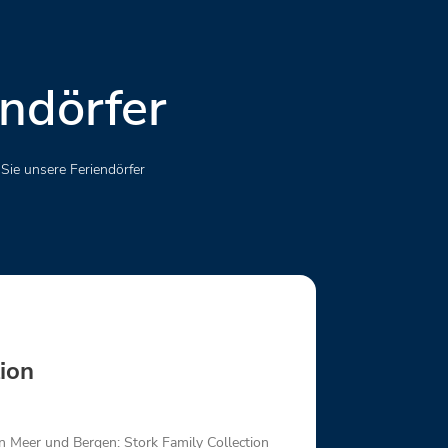
endörfer
Sie unsere Feriendörfer
tion
n Meer und Bergen: Stork Family Collection