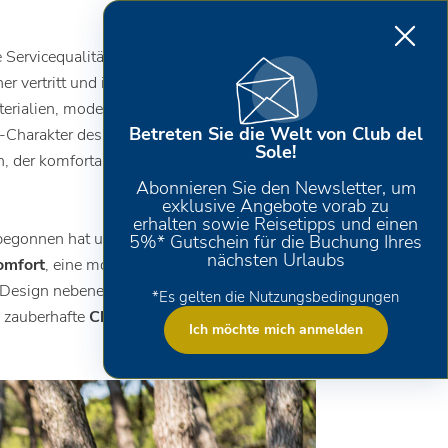
ervicequalität zu liefern. Das ist der neuen
er vertritt und im Spina Family Collection
erialien, moderne Ausstattungen), die jeden
Betreten Sie die Welt von Club del
Charakter des Village durch den Aufenthalt
Sole!
n, der komfortabler als Campen aber
Abonnieren Sie den Newsletter, um
exklusive Angebote vorab zu
erhalten sowie Reisetipps und einen
s begonnen hat und die Wohnbereiche im
5%* Gutschein für die Buchung Ihres
nächsten Urlaubs
omfort
, eine modulare Unterkunftslösung,
Design nebeneinander bestehen, aber auch
*Es gelten die Nutzungsbedingungen
s zauberhafte
Chalet Deluxe
unter dem
Ich möchte mich anmelden