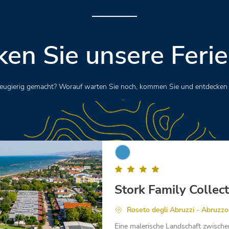
en Sie unsere Feri
 neugierig gemacht? Worauf warten Sie noch, kommen Sie und entdecken 
Stork Family Collec
Roseto degli Abruzzi - Abruzzo
Eine malerische Landschaft zwische