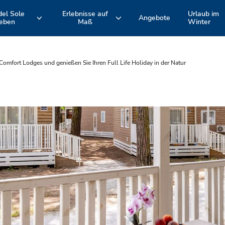
del Sole
Erlebnisse auf
Urlaub im
Angebote
leben
Maß
Winter
ie
Hotel Formel
Schwimmbäder
EMILIA ROMAGNA
TOSKANA
Romagna-
Süd- und
Adriaküste
Nordküste
Comfort Lodges und genießen Sie Ihren Full Life Holiday in der Natur
und
Aktive Erlebnisse und Fahrradtouren
Unsere Unterkünfte
Bologna
ungen
Spina Adventures
Strände
Animation
Restaurants