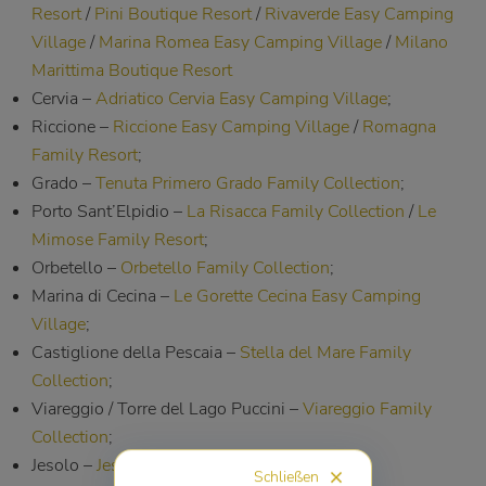
Resort
/
Pini Boutique Resort
/
Rivaverde Easy Camping
Village
/
Marina Romea Easy Camping Village
/
Milano
Marittima Boutique Resort
Cervia –
Adriatico Cervia Easy Camping Village
;
Riccione –
Riccione Easy Camping Village
/
Romagna
Family Resort
;
Grado –
Tenuta Primero Grado Family Collection
;
Porto Sant’Elpidio –
La Risacca Family Collection
/
Le
Mimose Family Resort
;
Orbetello –
Orbetello Family Collection
;
Marina di Cecina –
Le Gorette Cecina Easy Camping
Village
;
Castiglione della Pescaia –
Stella del Mare Family
Collection
;
Viareggio / Torre del Lago Puccini –
Viareggio Family
Collection
;
Jesolo –
Jesolo Family Resort
;
Schließen