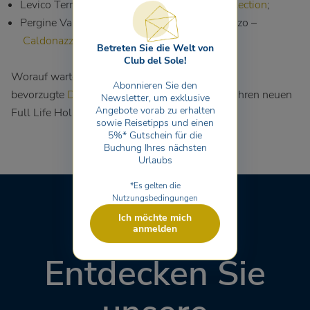
Levico Terme –
Due Laghi Levico Family Collection
;
Pergine Valsugana, San Cristoforo, Caldonazzo –
Caldonazzo Family Collection
.
Betreten Sie die Welt von
Club del Sole!
Worauf warten Sie noch? Wählen Sie Ihre
Abonnieren Sie den
bevorzugte
Destination
und buchen Sie gleich Ihren neuen
Newsletter, um exklusive
Angebote vorab zu erhalten
Full Life Holiday Club del Sole!
sowie Reisetipps und einen
5%* Gutschein für die
Buchung Ihres nächsten
Urlaubs
*Es gelten die
Nutzungsbedingungen
Ich möchte mich
anmelden
Entdecken Sie