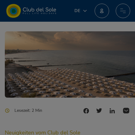
DE
DE
IT
Machen Sie beim neuen Treueprogramm mit: Sie könnten unglaubliche Preise erhalten!
EN
FR
PL
NL
Lesezeit: 2 Min
Neuigkeiten vom Club del Sole