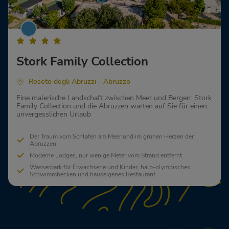
Stork Family Collection
Roseto degli Abruzzi - Abruzzo
Eine malerische Landschaft zwischen Meer und Bergen: Stork
Family Collection und die Abruzzen warten auf Sie für einen
unvergesslichen Urlaub
Der Traum vom Schlafen am Meer und im grünen Herzen der
Abruzzen
Moderne Lodges, nur wenige Meter vom Strand entfernt
Wasserpark für Erwachsene und Kinder, halb-olympisches
Schwimmbecken und hauseigenes Restaurant