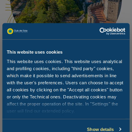
This website uses cookies
This website uses cookies. This website uses analytical
and profiling cookies, including "third party" cookies,
Von Ravenna nach San Marino, vorbei
which make it possible to send advertisements in line
am Valmarecchia
with the user's preferences. Users can choose to accept
all cookies by clicking on the "Accept all cookies" button
or only the Technical ones. Deactivating cookies may
Ausgehend vom Adriatico Cervia Easy Camping Village
affect the proper operation of the site. In "Settings" the
können Sie in einem Radius von knapp 80 Kilometern
Ravenna mit seinen Mosaiken und byzantinischen Kirchen
user will find our extended policy.
(Unesco-Welterbe) besuchen, sich aber auch von der
ungewohnten Schönheit kleiner Dörfer des Valmarecchia
wie Santarcangelo, Verucchio, San Leo oder Pennabilli
Show details