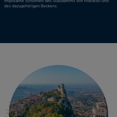
imposante Schönheit des Staudamms von Ridracoli und
des dazugehörigen Beckens.