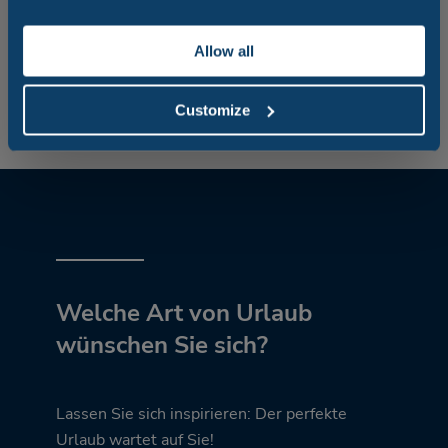
überraschen lassen oder den geballten mittelalterlichen
Charme von San Marino, der ältesten (und kleinsten)
Republik der Welt entdecken. Unser Village ist wirklich
Allow all
die perfekte Basis, um die gesamte Romagna zu
entdecken!
Customize
Welche Art von Urlaub
wünschen Sie sich?
Lassen Sie sich inspirieren: Der perfekte
Urlaub wartet auf Sie!