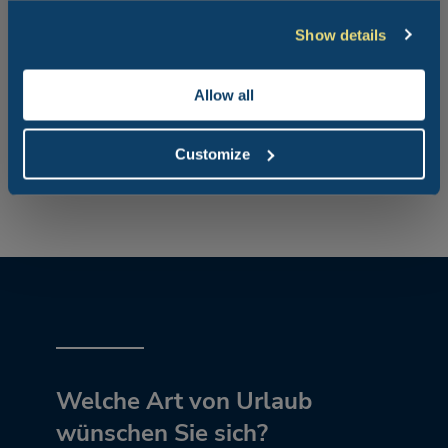
Gesundheitspfade absolvieren kann. Wenn Sie gerne
Touren mit dem Fahrrad unternehmen, können Sie in
Show details
Cervia starten und gelangen durch den Po-Delta-
Regionalpark und das Schutzgebiet Pineta di Classe bis
nach Ravenna. Das reicht Ihnen noch nicht? Sie haben den
Allow all
ganzen Strand von Cervia für lustige Beach Volley-, Beach
Tennis- oder Basketball-Matches zur Verfügung. Alles,
was es für einen wirklich sportlichen Urlaub an der
Customize
Riviera Romagnola braucht!
Welche Art von Urlaub
wünschen Sie sich?