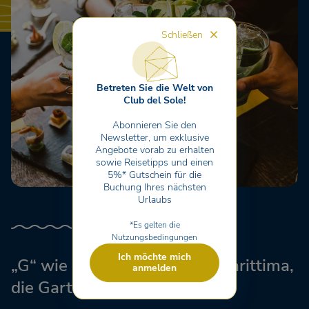
Schließen
Betreten Sie die Welt von
Club del Sole!
Abonnieren Sie den
Newsletter, um exklusive
Angebote vorab zu erhalten
sowie Reisetipps und einen
5%* Gutschein für die
Buchung Ihres nächsten
Urlaubs
*Es gelten die
Nutzungsbedingungen
Ich möchte mich
„G“ wie „Glamour“: Milano Marittima,
anmelden
die Gartenstadt