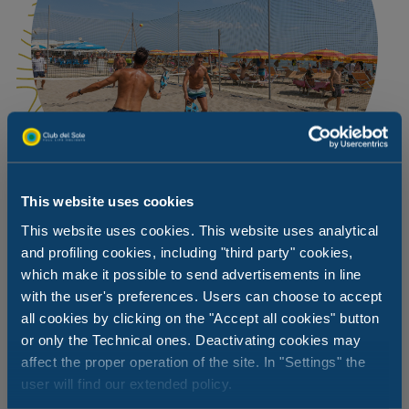
This website uses cookies
This website uses cookies. This website uses analytical
and profiling cookies, including "third party" cookies,
which make it possible to send advertisements in line
Sport, Sport und nochmals Sport
with the user's preferences. Users can choose to accept
all cookies by clicking on the "Accept all cookies" button
Milano Marittima und Cervia sind zwei bevorzugte Ziele
or only the Technical ones. Deactivating cookies may
für Freunde sportlicher Betätigung auch im Urlaub. Die
affect the proper operation of the site. In "Settings" the
210 Hektar Pinienwald, die die beiden Städte verbinden,
user will find our extended policy.
sind eine grüne Lunge, wo man spazieren gehen, joggen
und dank der speziellen Anlagen in seinem Inneren