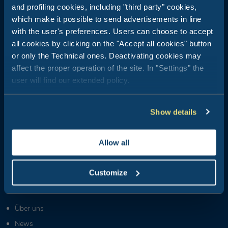
and profiling cookies, including "third party" cookies,
which make it possible to send advertisements in line
with the user's preferences. Users can choose to accept
all cookies by clicking on the "Accept all cookies" button
Club del Sole ist ein Synonym für Urlaub im Freien: 29
or only the Technical ones. Deactivating cookies may
Feriendörfer nur einen Steinwurf vom Meer entfernt, in den
affect the proper operation of the site. In "Settings" the
Bergen, an den Küsten der beliebtesten und bekanntesten
Sommerziele Italiens und der ganzen Welt.
user will find our extended policy.
Booking Center:
+39 0543 24108
Show details
Reiseveranstalter und Agenturen:
+39 0543 1908711
(Mon-Fre / 09:00-18:00)
Allow all
Gruppen & MICE:
+39 0543 1908740
(Mon-Fre / 09:00-18:00)
Customize
Partner und Anbieter:
+39 0543 371100
(Mon-Fre / 09:00-18:00)
Über uns
News