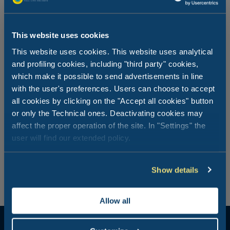
This website uses cookies
This website uses cookies. This website uses analytical
Reiten und Hippotherapie: Natur vom
and profiling cookies, including "third party" cookies,
Pferderücken aus!
which make it possible to send advertisements in line
with the user's preferences. Users can choose to accept
all cookies by clicking on the "Accept all cookies" button
Ein aufregendes Erlebnis, unter Strandkiefern oder durch
die Brackwasserlandschaft im Regionalpark des Podeltas
or only the Technical ones. Deactivating cookies may
zu reiten! Wollen Sie an einem Reitkurs teilnehmen oder
affect the proper operation of the site. In "Settings" the
Ihren Kindern eine einzigartige Erfahrung schenken?
user will find our extended policy.
Wählen Sie Hippotherapie: Hier ist Urlaub eine
fantastische Entdeckung, unterstützt durch den Reit-Club
Felice in Porto Corsini.
Show details
Allow all