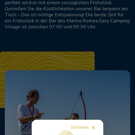
perfekt wird er mit einem vorzüglichen Frühstück:
Genießen Sie die Köstlichkeiten unserer Bar bequem am
Tisch – Das ist richtige Entspannung! Die beste Zeit für
ein Frühstück in der Bar des Marina Romea Easy Camping
Village ist zwischen 07:00 und 09:30 Uhr.
Schließen