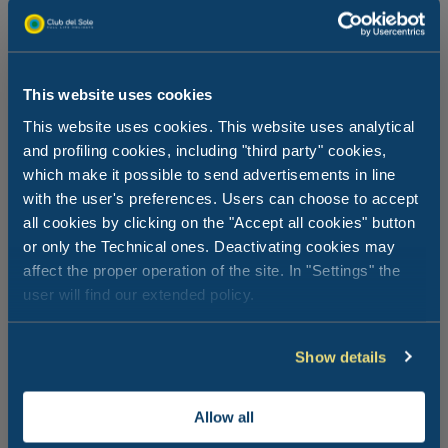
This website uses cookies
This website uses cookies. This website uses analytical
Unterhaltung und Tätigkeiten für die
and profiling cookies, including "third party" cookies,
ganze Familie
which make it possible to send advertisements in line
with the user's preferences. Users can choose to accept
all cookies by clicking on the "Accept all cookies" button
Tätigkeiten im Freien sind ein wesentlicher Teil Ihres
or only the Technical ones. Deactivating cookies may
Urlaubs am Meer mit Kindern. Verbinden Sie Erholung
mit der wohltuenden Wirkung einer kurzen Fahrradtour
affect the proper operation of the site. In "Settings" the
unter Strandkiefern, Walking in der Dünenlandschaft,
user will find our extended policy.
Reiten oder Kanufahren in der Lagune: ideale Angebote
für einen Aktivurlauber. Nicht zu vergessen,
Wassersportkurse und das Animationsprogramm am
Show details
Strand!
Allow all