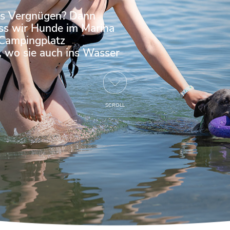
res Vergnügen? Dann
dass wir Hunde im Marina
 Campingplatz
, wo sie auch ins Wasser
SCROLL