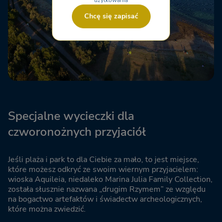
Chcę się zapisać
Specjalne wycieczki dla
czworonożnych przyjaciół
Jeśli plaża i park to dla Ciebie za mało, to jest miejsce,
które możesz odkryć ze swoim wiernym przyjacielem:
wioska Aquileia, niedaleko Marina Julia Family Collection,
została słusznie nazwana „drugim Rzymem” ze względu
na bogactwo artefaktów i świadectw archeologicznych,
które można zwiedzić.