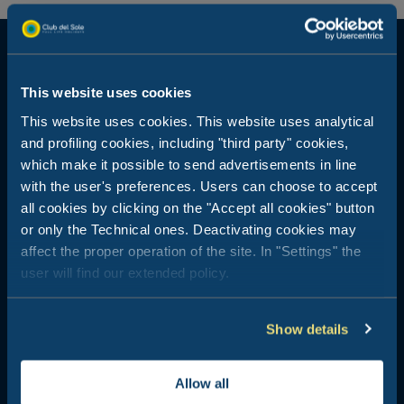
This website uses cookies
This website uses cookies. This website uses analytical
Jakiego rodzaju wakacji
and profiling cookies, including "third party" cookies,
which make it possible to send advertisements in line
szukasz?
with the user's preferences. Users can choose to accept
all cookies by clicking on the "Accept all cookies" button
or only the Technical ones. Deactivating cookies may
Daj się zainspirować: czeka na Ciebie idealny
affect the proper operation of the site. In "Settings" the
pobyt!
user will find our extended policy.
Show details
Jesteś w rodzinie
Allow all