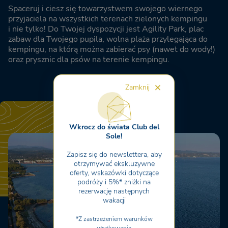
Spaceruj i ciesz się towarzystwem swojego wiernego
przyjaciela na wszystkich terenach zielonych kempingu
i nie tylko! Do Twojej dyspozycji jest Agility Park, plac
zabaw dla Twojego pupila, wolna plaża przylegająca do
kempingu, na którą można zabierać psy (nawet do wody!)
oraz prysznic dla psów na terenie kempingu.
Zamknij
Wkrocz do świata Club del
Sole!
Zapisz się do newslettera, aby
otrzymywać ekskluzywne
oferty, wskazówki dotyczące
podróży i 5%* zniżki na
rezerwację następnych
wakacji
*Z zastrzeżeniem warunków
użytkowania