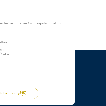
nen tierfreundlichen Campingurlaub mit Top
etten
ile
ittertor
irtual tour