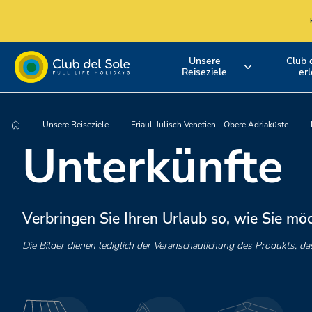
Unsere
Club 
Reiseziele
er
Erleben Sie
Wo möchten Sie
Entdecken S
Unsere Reiseziele
Friaul-Julisch Venetien - Obere Adriaküste
einen Urlaub
im Urlaub
unsere
Unterkünfte
ganz nach Ihren
hinfahren?
Serviceleist
Vorstellungen
Verbringen Sie Ihren Urlaub so, wie Sie mö
Die Bilder dienen lediglich der Veranschaulichung des Produkts,