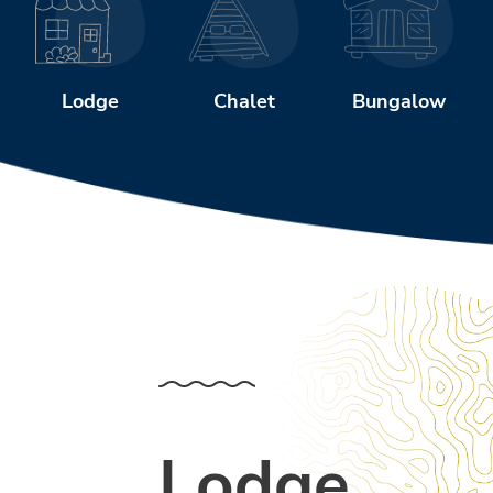
Chalet
Bungalow
Lodge
Lodge