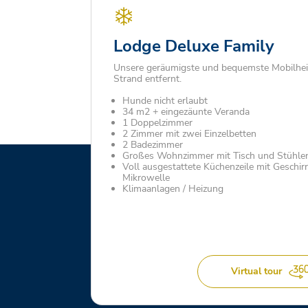
Lodge Deluxe Family
Unsere geräumigste und bequemste Mobilhei
Strand entfernt.
Hunde nicht erlaubt
34 m2 + eingezäunte Veranda
1 Doppelzimmer
2 Zimmer mit zwei Einzelbetten
2 Badezimmer
Großes Wohnzimmer mit Tisch und Stühle
Voll ausgestattete Küchenzeile mit Geschir
Mikrowelle
Klimaanlagen / Heizung
Virtual tour