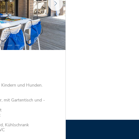
t Kindern und Hunden.
r, mit Gartentisch und -
t
t
rd, Kühlschrank
 WC