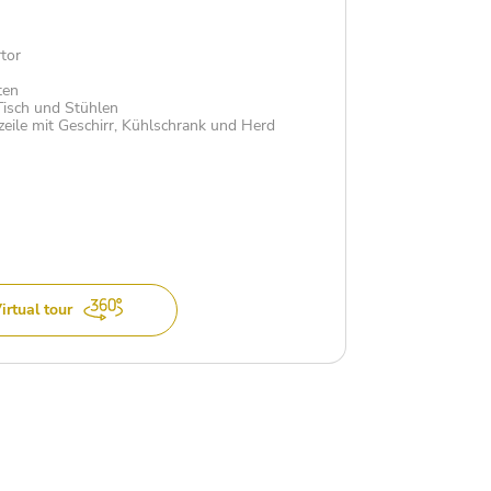
tor
ten
isch und Stühlen
zeile mit Geschirr, Kühlschrank und Herd
irtual tour