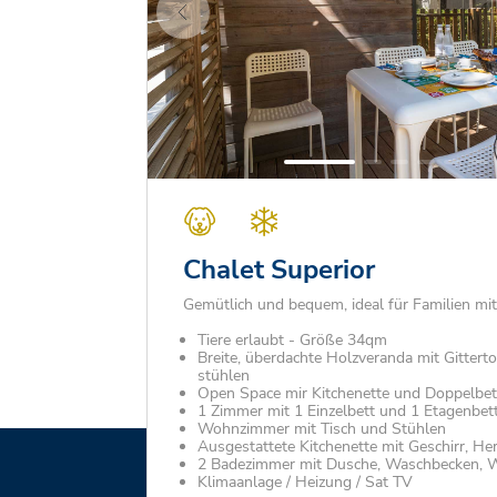
Chalet Superior
Gemütlich und bequem, ideal für Familien mi
Tiere erlaubt - Größe 34qm
Breite, überdachte Holzveranda mit Gitterto
stühlen
Open Space mir Kitchenette und Doppelbet
1 Zimmer mit 1 Einzelbett und 1 Etagenbet
Wohnzimmer mit Tisch und Stühlen
Ausgestattete Kitchenette mit Geschirr, He
2 Badezimmer mit Dusche, Waschbecken,
Klimaanlage / Heizung / Sat TV