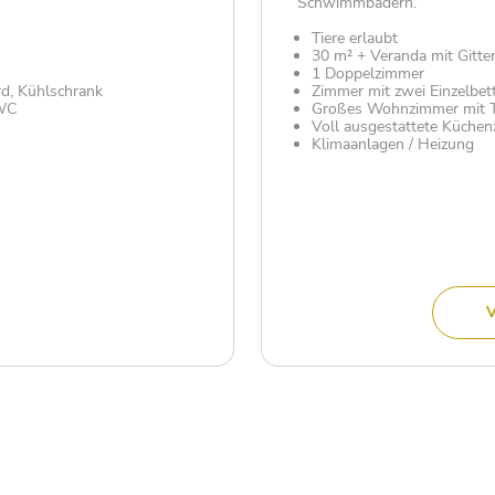
Schwimmbädern.
Tiere erlaubt
30 m² + Veranda mit Gitter
1 Doppelzimmer
rd, Kühlschrank
Zimmer mit zwei Einzelbet
 WC
Großes Wohnzimmer mit T
Voll ausgestattete Küchen
Klimaanlagen / Heizung
V